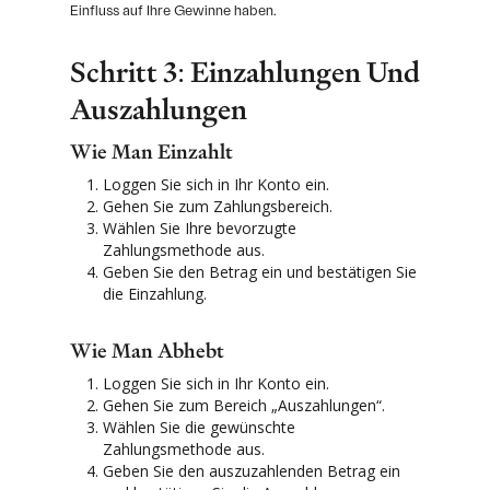
Einfluss auf Ihre Gewinne haben.
Schritt 3: Einzahlungen Und
Auszahlungen
Wie Man Einzahlt
Loggen Sie sich in Ihr Konto ein.
Gehen Sie zum Zahlungsbereich.
Wählen Sie Ihre bevorzugte
Zahlungsmethode aus.
Geben Sie den Betrag ein und bestätigen Sie
die Einzahlung.
Wie Man Abhebt
Loggen Sie sich in Ihr Konto ein.
Gehen Sie zum Bereich „Auszahlungen“.
Wählen Sie die gewünschte
Zahlungsmethode aus.
Geben Sie den auszuzahlenden Betrag ein