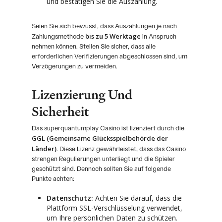
und bestätigen Sie die Auszahlung.
Seien Sie sich bewusst, dass Auszahlungen je nach
bis zu 5 Werktage
Zahlungsmethode
in Anspruch
nehmen können. Stellen Sie sicher, dass alle
erforderlichen Verifizierungen abgeschlossen sind, um
Verzögerungen zu vermeiden.
Lizenzierung Und
Sicherheit
Das superquantumplay Casino ist lizenziert durch die
GGL (Gemeinsame Glücksspielbehörde der
Länder)
. Diese Lizenz gewährleistet, dass das Casino
strengen Regulierungen unterliegt und die Spieler
geschützt sind. Dennoch sollten Sie auf folgende
Punkte achten:
Datenschutz:
Achten Sie darauf, dass die
Plattform SSL-Verschlüsselung verwendet,
um Ihre persönlichen Daten zu schützen.