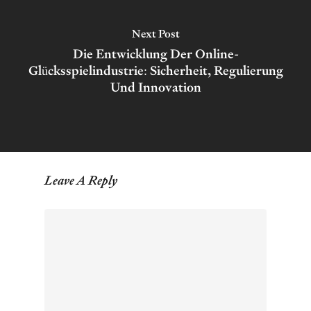
Next Post
Die Entwicklung Der Online-
Glücksspielindustrie: Sicherheit, Regulierung
Und Innovation
Leave A Reply