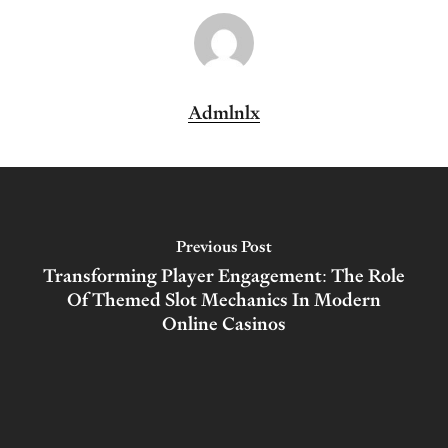
Admlnlx
Previous Post
Transforming Player Engagement: The Role
Of Themed Slot Mechanics In Modern
Online Casinos