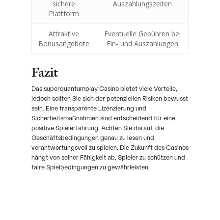
sichere
Auszahlungszeiten
Plattform
Attraktive
Eventuelle Gebühren bei
Bonusangebote
Ein- und Auszahlungen
Fazit
Das superquantumplay Casino bietet viele Vorteile,
jedoch sollten Sie sich der potenziellen Risiken bewusst
sein. Eine transparente Lizenzierung und
Sicherheitsmaßnahmen sind entscheidend für eine
positive Spielerfahrung. Achten Sie darauf, die
Geschäftsbedingungen genau zu lesen und
verantwortungsvoll zu spielen. Die Zukunft des Casinos
hängt von seiner Fähigkeit ab, Spieler zu schützen und
faire Spielbedingungen zu gewährleisten.