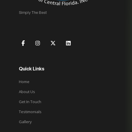
Simply The Best
Quick Links
Home
About Us
Get In Touch
Testimonials
Gallery