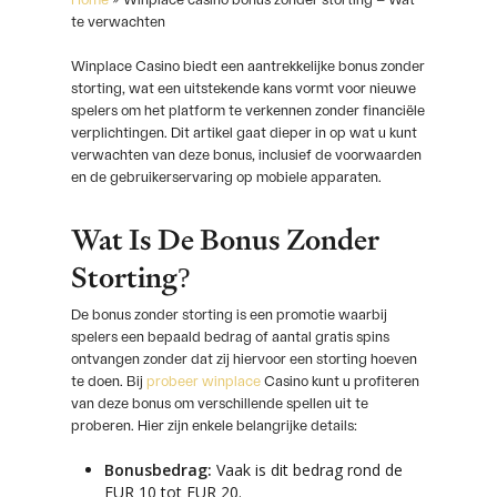
te verwachten
Winplace Casino biedt een aantrekkelijke bonus zonder
storting, wat een uitstekende kans vormt voor nieuwe
spelers om het platform te verkennen zonder financiële
verplichtingen. Dit artikel gaat dieper in op wat u kunt
verwachten van deze bonus, inclusief de voorwaarden
en de gebruikerservaring op mobiele apparaten.
Wat Is De Bonus Zonder
Storting?
De bonus zonder storting is een promotie waarbij
spelers een bepaald bedrag of aantal gratis spins
ontvangen zonder dat zij hiervoor een storting hoeven
te doen. Bij
probeer winplace
Casino kunt u profiteren
van deze bonus om verschillende spellen uit te
proberen. Hier zijn enkele belangrijke details:
Bonusbedrag:
Vaak is dit bedrag rond de
EUR 10 tot EUR 20.