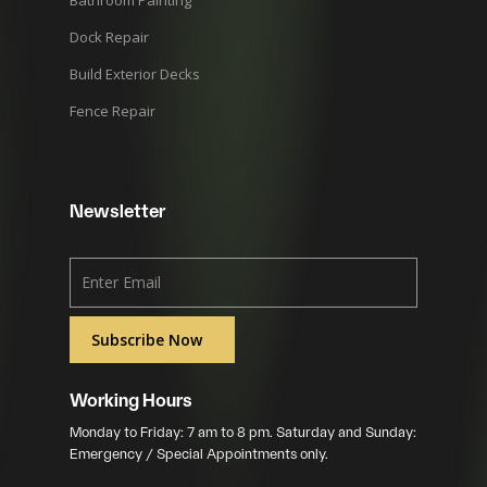
Bathroom Painting
Dock Repair
Build Exterior Decks
Fence Repair
Newsletter
Working Hours
Monday to Friday:
7 am to 8 pm.
Saturday and Sunday:
Emergency / Special Appointments only.