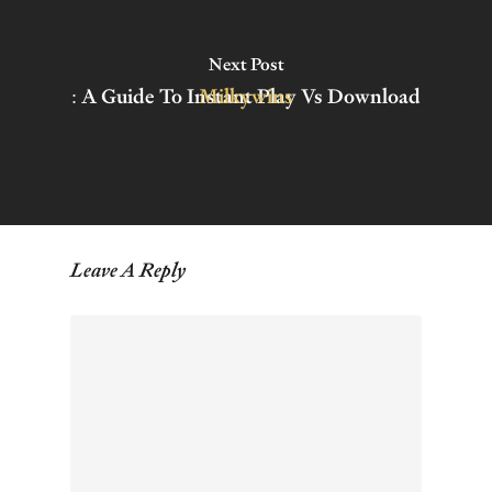
Next Post
: A Guide To Instant Play Vs Download
Milkywins
Leave A Reply