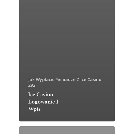
Jak Wyplacic Pieniadze Z Ice Casino
292
Ice Casino
Logowanie I
Wpis