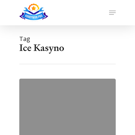
Skip
to
Menu
main
Close
content
Menu
Tag
Ice Kasyno