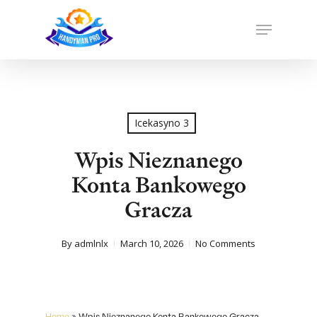
Skip
to
Menu
main
Close
content
Menu
Icekasyno 3
Wpis Nieznanego
Konta Bankowego
Gracza
By
admlnlx
March 10, 2026
No Comments
Home
»
Wpis Nieznanego Konta Bankowego Gracza