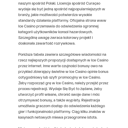
naszym spośród Polski. Licencja spośród Curaçao
wydaje się być jedną spośród najpopularniejszych w
branży, jakie możliwości potwierdza wysokie
standardy działania platformy. Oficjalna strona www
Ice Casino przemawia do odwiedzenia ogromnej
kategorii użytkowników konsol hazardowych.
Szczególną uwagę zwraca kolorowy projekt i
doskonała zawartość rozrywkowa.
Poniższa tabela zawiera szczegółowe wiadomości na
rzecz najlepszych propozycji dostępnych w Ice Casino
przez internet. Inne warte czujności bonusy owo na
przykład zbierający świetne w Ice Casino opinie bonus
cotygodniowy lub szyfr promocyjny w Ice Casino.
Żeby rozpocząć grę w Ice Casino, należy przejść przez
proces rejestracji. Wydaje Się Być to żądane, żeby
utworzyć profil własne, chronić swoje dane i móc
otrzymywać bonusy, a także wypłaty. Rejestracja
umożliwia graczom dostęp do odwiedzenia każdego
gier i funkcjonalności platformy. Ciąg kilku znaków w
kasynach netowych miewa przeogromne istota.