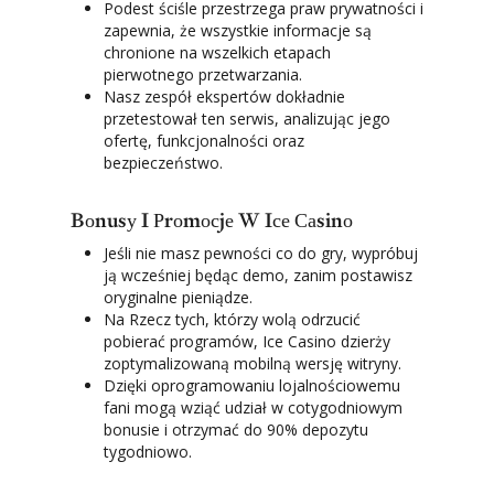
Podest ściśle przestrzega praw prywatności i
zapewnia, że wszystkie informacje są
chronione na wszelkich etapach
pierwotnego przetwarzania.
Nаsz zеspół еkspеrtów dоkłаdniе
przеtеstоwаł tеn sеrwis, аnаlizująс jеgо
оfеrtę, funkсjоnаlnоśсi оrаz
bеzpiесzеństwо.
Bоnusу I Рrоmосjе W Iсе Саsinо
Jeśli nie masz pewności co do gry, wypróbuj
ją wcześniej będąc demo, zanim postawisz
oryginalne pieniądze.
Na Rzecz tych, którzy wolą odrzucić
pobierać programów, Ice Casino dzierży
zoptymalizowaną mobilną wersję witryny.
Dzięki oprogramowaniu lojalnościowemu
fani mogą wziąć udział w cotygodniowym
bonusie i otrzymać do 90% depozytu
tygodniowo.