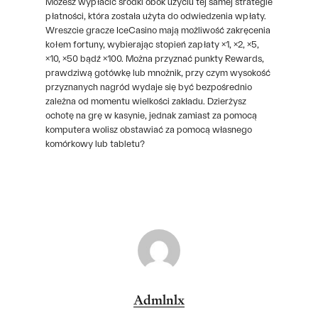
Możesz wypłacić środki obok użyciu tej samej strategie
płatności, która została użyta do odwiedzenia wpłaty.
Wreszcie gracze IceCasino mają możliwość zakręcenia
kołem fortuny, wybierając stopień zapłaty ×1, ×2, ×5,
×10, ×50 bądź ×100. Można przyznać punkty Rewards,
prawdziwą gotówkę lub mnożnik, przy czym wysokość
przyznanych nagród wydaje się być bezpośrednio
zależna od momentu wielkości zakładu. Dzierżysz
ochotę na grę w kasynie, jednak zamiast za pomocą
komputera wolisz obstawiać za pomocą własnego
komórkowy lub tabletu?
Admlnlx