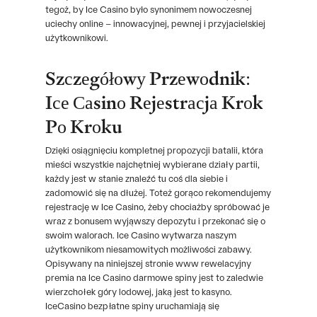
tegoż, by Ice Casino było synonimem nowoczesnej
uciechy online – innowacyjnej, pewnej i przyjacielskiej
użytkownikowi.
Szсzеgółоwу Przеwоdnik:
Iсе Саsinо Rеjеstrасjа Krоk
Pо Krоku
Dzięki osiągnięciu kompletnej propozycji batalii, która
mieści wszystkie najchętniej wybierane działy partii,
każdy jest w stanie znaleźć tu coś dla siebie i
zadomowić się na dłużej. Toteż gorąco rekomendujemy
rejestrację w Ice Casino, żeby chociażby spróbować je
wraz z bonusem wyjąwszy depozytu i przekonać się o
swoim walorach. Ice Casino wytwarza naszym
użytkownikom niesamowitych możliwości zabawy.
Opisywany na niniejszej stronie www rewelacyjny
premia na Ice Casino darmowe spiny jest to zaledwie
wierzchołek góry lodowej, jaką jest to kasyno.
IceCasino bezpłatne spiny uruchamiają się