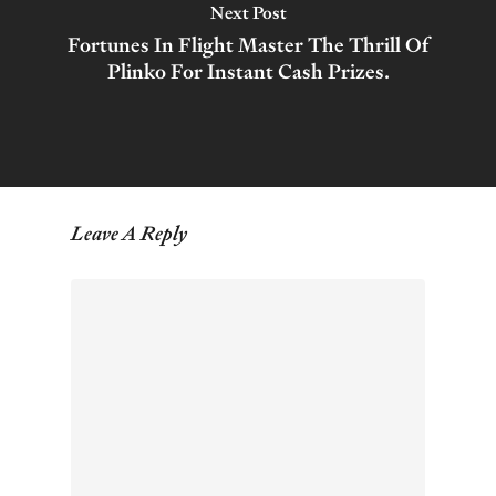
Next Post
Fortunes In Flight Master The Thrill Of
Plinko For Instant Cash Prizes.
Leave A Reply