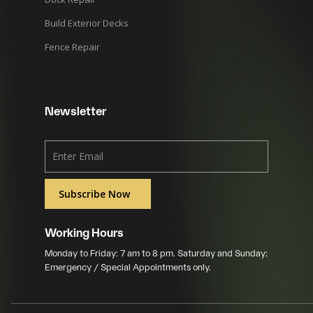
Build Exterior Decks
Fence Repair
Newsletter
Working Hours
Monday to Friday:
7 am to 8 pm.
Saturday and Sunday:
Emergency / Special Appointments only.