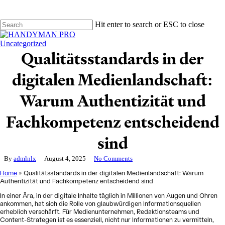
Skip
to
main
Hit enter to search or ESC to close
content
Close
Search
Uncategorized
Qualitätsstandards in der
digitalen Medienlandschaft:
Warum Authentizität und
Fachkompetenz entscheidend
sind
By
admlnlx
August 4, 2025
No Comments
Home
»
Qualitätsstandards in der digitalen Medienlandschaft: Warum
Authentizität und Fachkompetenz entscheidend sind
In einer Ära, in der digitale Inhalte täglich in Millionen von Augen und Ohren
ankommen, hat sich die Rolle von glaubwürdigen Informationsquellen
erheblich verschärft. Für Medienunternehmen, Redaktionsteams und
Content-Strategen ist es essenziell, nicht nur Informationen zu vermitteln,