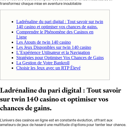
transformez chaque mise en aventure inoubliable
Ladrénaline du pari digital : Tout savoir sur twin
140 casino et optimiser vos chances de gains.
Comprendre le Phénomène des Casinos en
Ligne
Les Atouts de twin 140 casino
Les Jeux Disponibles sur twin 140 casino
L’Expérience Utilisateur et la Navigation
Stratégies pour Optimiser Vos Chances de Gains
La Gestion de Votre Bankroll
Choisir les Jeux avec un RTP Élevé
Ladrénaline du pari digital : Tout savoir
sur twin 140 casino et optimiser vos
chances de gains.
L’univers des casinos en ligne est en constante évolution, offrant aux
amateurs de jeux de hasard une multitude d’options pour tenter leur chance.