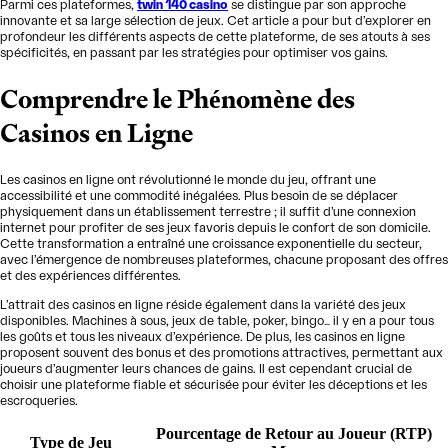
Parmi ces plateformes,
twin 140 casino
se distingue par son approche
innovante et sa large sélection de jeux. Cet article a pour but d’explorer en
profondeur les différents aspects de cette plateforme, de ses atouts à ses
spécificités, en passant par les stratégies pour optimiser vos gains.
Comprendre le Phénomène des
Casinos en Ligne
Les casinos en ligne ont révolutionné le monde du jeu, offrant une
accessibilité et une commodité inégalées. Plus besoin de se déplacer
physiquement dans un établissement terrestre ; il suffit d’une connexion
internet pour profiter de ses jeux favoris depuis le confort de son domicile.
Cette transformation a entraîné une croissance exponentielle du secteur,
avec l’émergence de nombreuses plateformes, chacune proposant des offres
et des expériences différentes.
L’attrait des casinos en ligne réside également dans la variété des jeux
disponibles. Machines à sous, jeux de table, poker, bingo… il y en a pour tous
les goûts et tous les niveaux d’expérience. De plus, les casinos en ligne
proposent souvent des bonus et des promotions attractives, permettant aux
joueurs d’augmenter leurs chances de gains. Il est cependant crucial de
choisir une plateforme fiable et sécurisée pour éviter les déceptions et les
escroqueries.
Pourcentage de Retour au Joueur (RTP)
Type de Jeu