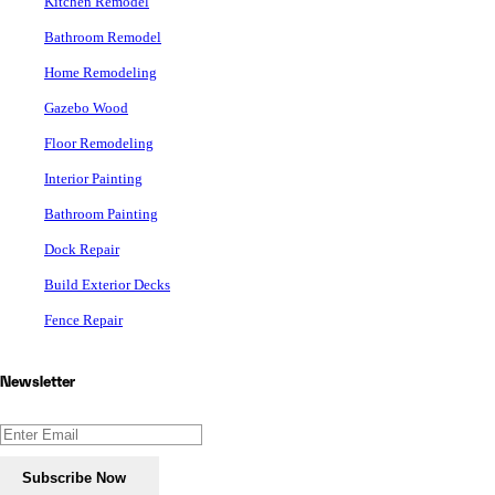
Kitchen Remodel
Bathroom Remodel
Home Remodeling
Gazebo Wood
Floor Remodeling
Interior Painting
Bathroom Painting
Dock Repair
Build Exterior Decks
Fence Repair
Newsletter