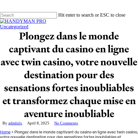
Skip
to
main
Hit enter to search or ESC to close
content
Close
Search
Uncategorized
Plongez dans le monde
captivant du casino en ligne
avec twin casino, votre nouvelle
destination pour des
sensations fortes inoubliables
et transformez chaque mise en
aventure inoubliable
By
admlnlx
April 8, 2025
No Comments
Home
»
Plongez dans le monde captivant du casino en ligne avec twin casino,
votre nouvelle destination pour des sensations fortes inoubliables et