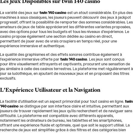
Les Jeux Disponibles sur twin 140 casino
La variété des jeux sur
twin 140 casino
est un atout considérable. En plus des
machines à sous classiques, les joueurs peuvent découvrir des jeux à jackpot
progressif, offrant la possibilité de remporter des sommes considérables. Les
amateurs de jeux de table apprécieront les différentes variantes proposées,
avec des options pour tous les budgets et tous les niveaux d’expérience. Le
casino propose également une section dédiée au casino en direct,
permettant de jouer avec de vrais croupiers en temps réel, pour une
expérience immersive et authentique.
La qualité des graphismes et des effets sonores contribue également à
l’expérience immersive offerte par
twin 140 casino
. Les jeux sont conçus
pour être visuellement attrayants et captivants, procurant une sensation de
jeu similaire à celle des casinos terrestres. La plateforme met régulièrement à
jour sa ludothèque, en ajoutant de nouveaux jeux et en proposant des titres
exclusifs.
L’Expérience Utilisateur et la Navigation
La facilité d’utilisation est un aspect primordial pour tout casino en ligne.
twin
140 casino
se distingue par son interface claire et intuitive, permettant aux
joueurs de trouver rapidement les jeux qu’ils recherchent et de naviguer sans
difficulté. La plateforme est compatible avec différents appareils,
notamment les ordinateurs de bureau, les tablettes et les smartphones,
offrant une expérience fluide et optimale, quel que soit le support utilisé. La
recherche de jeux est simplifiée grâce à des filtres et des catégories bien