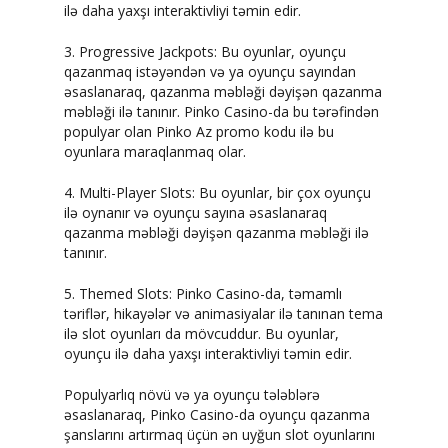
ilə daha yaxşı interaktivliyi təmin edir.
3. Progressive Jackpots: Bu oyunlar, oyunçu
qazanmaq istəyəndən və ya oyunçu sayından
əsaslanaraq, qazanma məbləği dəyişən qazanma
məbləği ilə tanınır. Pinko Casino-da bu tərəfindən
populyar olan Pinko Az promo kodu ilə bu
oyunlara maraqlanmaq olar.
4. Multi-Player Slots: Bu oyunlar, bir çox oyunçu
ilə oynanır və oyunçu sayına əsaslanaraq
qazanma məbləği dəyişən qazanma məbləği ilə
tanınır.
5. Themed Slots: Pinko Casino-da, təmamlı
təriflər, hikayələr və animasiyalar ilə tanınan tema
ilə slot oyunları da mövcuddur. Bu oyunlar,
oyunçu ilə daha yaxşı interaktivliyi təmin edir.
Populyarlıq növü və ya oyunçu tələblərə
əsaslanaraq, Pinko Casino-da oyunçu qazanma
şanslarını artırmaq üçün ən uyğun slot oyunlarını