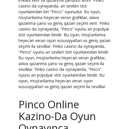
imkanı verir və qazanma şansınızı artırır. Pinko
casino-da oynayanda, ən sevilen slot
oyunlarından biri “Pinco” oyunudur. Bu oyun,
müştərilərinə heyecan verən grafiklər, əlavə
qazanma şansı və geniş qazan seçimi verir. Pinko
casino-da oynayanda, “Pinco” oyunu ən populyar
slot oyunlarından biridir. Bu oyun, müştərilərinə
heyecan verən oyun xüsusiyyətləri və geniş qazan
seçimi ilə sevdilər. Pinko casino-da oynayanda,
“Pinco” oyunu ən sevilen slot oyunlarından biridir.
Bu oyun, müştərilərinə heyecan verən grafiklər,
əlavə qazanma şansı və geniş qazan seçimi ilə
sevdilər. Pinko casino-da oynayanda, “Pinco”
oyunu ən populyar slot oyunlarından biridir. Bu
oyun, müştərilərinə heyecan verən oyun
xüsusiyyətləri və geniş qazan seçimi ilə sevdilər.
Pinco Online
Kazino-Da Oyun
Oynayınca