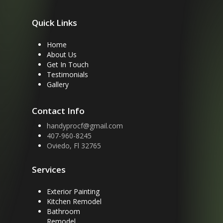
Quick Links
Home
About Us
Get In Touch
Testimonials
Gallery
Contact Info
handyprocf@gmail.com
407-960-8245
Oviedo, Fl 32765
Services
Exterior Painting
Kitchen Remodel
Bathroom
Remodel