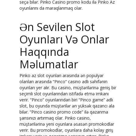
seçə bilər. Pinko Casino promo kodu ilə Pinko Az
oyunlarını da maraqlanmaq olar.
Ən Sevilen Slot
Oyunları Və Onlar
Haqqında
Məlumatlar
Pinko az slot oyunları arasında ən populyar
olanları arasında “Pinco” casino adlı səhifənin
oyunları yer alır. Bu casino, müştərilərinə geniş bir
seçimli slot oyunlarından istifadə etmə imkanı
verir. “Pinco” oyunlarından biri “Pinco game” adlı
slot, bu oyunda müştərilər ən yüksək qazancı ala
bilər. “Pinco casino promo code” ilə qazanma
şansınızı artırmaq olar. Pinko casino,
müştərilərinə yeni oyunlara əsasən promokodlar
verir. Bu promokodlar, oyunlara daha kolay giriş