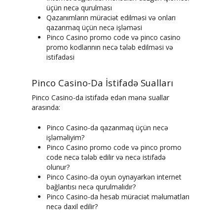
üçün necə qurulması
Qazanımların müraciət edilməsi və onları
qazanmaq üçün necə işləməsi
Pinco Casino promo code və pinco casino
promo kodlarının necə tələb edilməsi və
istifadəsi
Pinco Casino-Da İstifadə Sualları
Pinco Casino-da istifadə edən mənə suallar
arasında:
Pinco Casino-da qazanmaq üçün necə
işləməliyim?
Pinco Casino promo code və pinco promo
code necə tələb edilir və necə istifadə
olunur?
Pinco Casino-da oyun oynayarkən internet
bağlantısı necə qurulmalıdır?
Pinco Casino-da hesab müraciət məlumatları
necə daxil edilir?