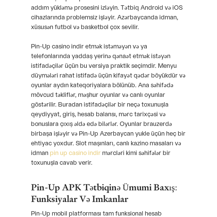
addım yükləmə prosesini izləyin. Tətbiq Android və iOS
cihazlarında problemsiz işləyir. Azərbaycanda idman,
xüsusən futbol və basketbol çox sevilir.
Pin-Up casino indir etmək istəməyən və ya
telefonlarında yaddaş yerinə qənaət etmək istəyən
istifadəçilər üçün bu versiya praktik seçimdir. Menyu
düymələri rahat istifadə üçün kifayət qədər böyükdür və
oyunlar aydın kateqoriyalara bölünüb. Ana səhifədə
mövcud təkliflər, məşhur oyunlar və canlı oyunlar
göstərilir. Buradan istifadəçilər bir neçə toxunuşla
qeydiyyat, giriş, hesab balansı, mərc tarixçəsi və
bonuslara çıxış əldə edə bilərlər. Oyunlar brauzerdə
birbaşa işləyir və Pin-Up Azerbaycan yukle üçün heç bir
ehtiyac yoxdur. Slot maşınları, canlı kazino masaları və
idman
pin up casino indir
mərcləri kimi səhifələr bir
toxunuşla cavab verir.
Pin-Up APK Tətbiqinə Ümumi Baxış:
Funksiyalar Və Imkanlar
Pin-Up mobil platforması tam funksional hesab