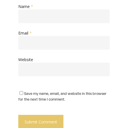
Name
*
Email
*
Website
Save my name, email, and website in this browser
for the next time I comment.