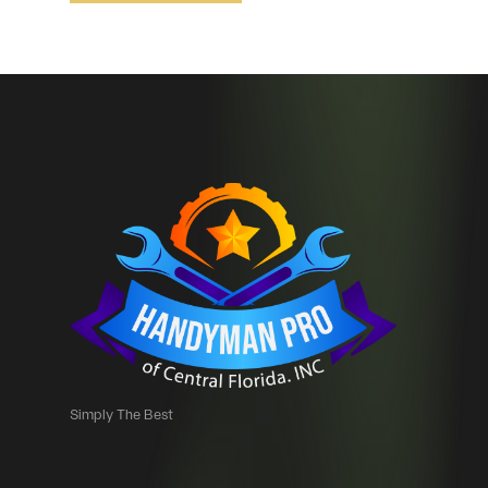
Simply The Best