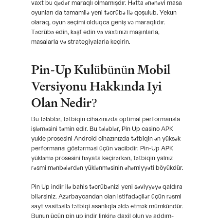
vaxt bu qədər maraqlı olmamışdır. Hətta ənənəvi masa
oyunları da tamamilə yeni təcrübə ilə qoşulub. Yekun
olaraq, oyun seçimi olduqca geniş və maraqlıdır.
Təcrübə edin, kəşf edin və vaxtınızı maşınlarla,
masalarla və strategiyalarla keçirin.
Pin-Up Kulübünün Mobil
Versiyonu Hakkında Iyi
Olan Nedir?
Bu tələblər, tətbiqin cihazınızda optimal performansla
işləməsini təmin edir. Bu tələblər, Pin Up casino APK
yukle prosesini Android cihazınızda tətbiqin ən yüksək
performansı göstərməsi üçün vacibdir. Pin-Up APK
yükləmə prosesini həyata keçirərkən, tətbiqin yalnız
rəsmi mənbələrdən yüklənməsinin əhəmiyyəti böyükdür.
Pin Up indir ilə bahis təcrübənizi yeni səviyyəyə qaldıra
bilərsiniz. Azərbaycandan olan istifadəçilər üçün rəsmi
sayt vasitəsilə tətbiqi asanlıqla əldə etmək mümkündür.
Bunun üçün pin up indir linkinə daxil olun və addım-