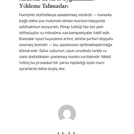
Yükleme Talimatları
Həmçinin statistikaya əsaslanmaq vacibdir — bununla
bağlı daha çox məlumatı idman mərcləri haqqında
səhifəsindən oxuyuram. Pinup tətbiqi tez-tez yeni
istifadəçilər və mövsümə xas kampaniyalar təklif edir.
Bonuslar oyun həyəcanını artırır, amma şərtləri diqqətlə
oxumaq lazımdır — bu, qazancınızı optimallaşdırmağa
kömək edir. Səhər xəbərləri, oyun əvvəlində tərkib və
canlı statistikaları yoxlamaq mənim vərdişimdir. Mobil
tətbiq bu prosesləri bir yerdə topladığı üçün mərc
qərarlarım daha dəqiq olur.