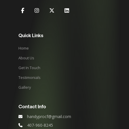
Quick Links
Home
About Us
Get In Touch
Testimonials
Gallery
Contact Info
handyprocf@gmail.com
407-960-8245