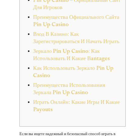
Для Игроков
Преимущества Официального Сайта
Pin Up Casino
Вход В Казино: Как
Зарегистрироваться И Начать Играть
Зеркало Pin Up Casino: Как
Использовать И Какие Вantages
Как Использовать Зеркало Pin Up
Casino
Преимущества Использования
Зеркала Pin Up Casino
Играть Онлайн: Какие Игры И Какие
Payouts
Если вы ищете надежный и безопасный способ играть в