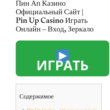
Пин Ап Казино
Официальный Сайт |
Pin Up Casino Играть
Онлайн – Вход, Зеркало
ИГРАТЬ
Содержимое
Pin Up Casino – Официальный Сайт