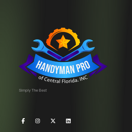
Simply The Best