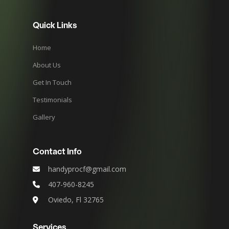
Quick Links
Home
About Us
Get In Touch
Testimonials
Gallery
Contact Info
handyprocf@gmail.com
407-960-8245
Oviedo, Fl 32765
Services