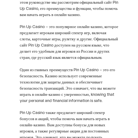
этом руководстве мы рассмотрим официальный сайт Pin
Up Casino, его преимущества и функции, чтобы помочь
вам начать играть в онлайн-казино.
Pin Up Casino – это популярное онлайн-казино, которое
предлагает игрокам широкий спектр игр, включая
слоты, карточные игры, рулетку и другие. Официальный
сайт Pin Up Casino доступен на русском языке, что
делает его удобным для игроков из России и других
стран, где русский язык является официальным.
Один из главных преимуществ Pin Up Casino – это его
безопасность. Казино использует современные
технологии для защиты данных и обеспечивает
безопасность транзакций. Это означает, что вы можете
играть в онлайн-казино с уверенностью, knowing that
your personal and financial information is safe.
Pin Up Casino также предлагает широкий спектр
бонусов и акций, чтобы помочь вам начать играть в
онлайн-казино. Вам доступны бонусы для новых
игроков, а также регулярные акции для постоянных
игроков. Это означает, что вы можете получать