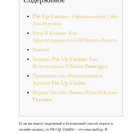
Pin Up Casino – Официальный Сайт
Для Игроков
Вход В Казино: Как
Зарегистрироваться И Начать Играть
Важно!
Зеркало Pin Up Casino: Как
Использовать И Какие Вantages
Преимущества Использования
Зеркала Pin Up Casino
Играть Онлайн: Какие Игры И Какие
Payouts
Если вы ищете надежный и безопасный способ играть в
онлайн-казино, то Pin Up Casino – это ваш выбор. В