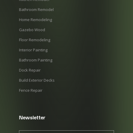
Bathroom Remodel
Home Remodeling
Gazebo Wood
Floor Remodeling
Interior Painting
Bathroom Painting
Dock Repair
Build Exterior Decks
Fence Repair
Newsletter