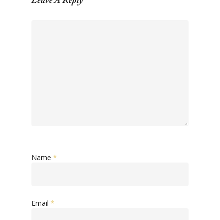
Name
*
Email
*