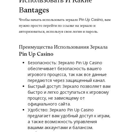
Вantages
Чтобы начать использовать зеркало Pin Up Casino, вам
нужно просто перейти по ссылке на зеркало и
авторизоваться, используя свои логин и пароль.
Преимущества Использования Зеркала
Pin Up Casino
Безопасность: Зеркало Pin Up Casino
обеспечивает безопасность вашего
игрового процесса, так как все данные
передаются через защищенный канал.
Быстрый доступ: Зеркало позволяет вам
быстро и легко доступаться к игровому
процессу, не зависящему от
официального сайта.
Удобство: Зеркало Pin Up Casino
предлагает вам удобный доступ к играм,
а также возможность управления
вашими аккаунтами и балансом.