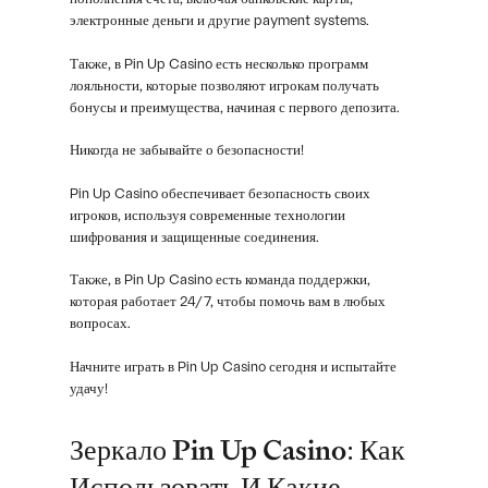
электронные деньги и другие payment systems.
Также, в Pin Up Casino есть несколько программ
лояльности, которые позволяют игрокам получать
бонусы и преимущества, начиная с первого депозита.
Никогда не забывайте о безопасности!
Pin Up Casino обеспечивает безопасность своих
игроков, используя современные технологии
шифрования и защищенные соединения.
Также, в Pin Up Casino есть команда поддержки,
которая работает 24/7, чтобы помочь вам в любых
вопросах.
Начните играть в Pin Up Casino сегодня и испытайте
удачу!
Зеркало Pin Up Casino: Как
Использовать И Какие