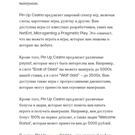
выигрыши.
Pin Up Casino предлагает широкий спектр игр, включая
слоты, карточные игры, рулетку и другие. Вам
доступны игры от известных разработчиков, таких как
NetEnt, Microgaming и Pragmatic Play. Это означает,
что вы можете играть в игры, которые вам знакомы и
которые вы любите.
Кроме того, Pin Up Casino предлагает различные
payout, которые могут быть интересны вам. Например,
в слоте “Book of Dead” вы можете выиграть до 5000x
вашей ставки, а в слоте “Wolf Gold” – до 2500x. Вам
доступны также игры с прогрессивными джекпотами,
которые могут принести вам огромные выигрыши.
Кроме того, Pin Up Casino предлагает различные
бонусы и акции, которые могут помочь вам начать
играть и получать выигрыши. Например, вам доступен
бонус 100% на первое депозит, а также акция “Welcome
Bonus”, которая может принести вам до 5000 рублей.