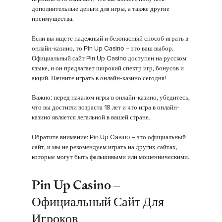
дополнительные деньги для игры, а также другие
преимущества.
Если вы ищете надежный и безопасный способ играть в
онлайн-казино, то Pin Up Casino – это ваш выбор.
Официальный сайт Pin Up Casino доступен на русском
языке, и он предлагает широкий спектр игр, бонусов и
акций. Начните играть в онлайн-казино сегодня!
Важно: перед началом игры в онлайн-казино, убедитесь,
что вы достигли возраста 18 лет и что игра в онлайн-
казино является легальной в вашей стране.
Обратите внимание: Pin Up Casino – это официальный
сайт, и мы не рекомендуем играть на других сайтах,
которые могут быть фальшивыми или мошенническими.
Pin Up Casino –
Официальный Сайт Для
Игроков