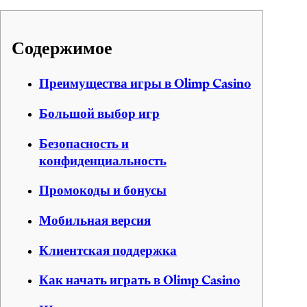
Содержимое
Преимущества игры в Olimp Casino
Большой выбор игр
Безопасность и
конфиденциальность
Промокоды и бонусы
Мобильная версия
Клиентская поддержка
Как начать играть в Olimp Casino