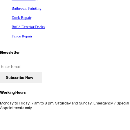
Bathroom Painting
Dock Repair
Build Exterior Decks
Fence Repair
Newsletter
Working Hours
Monday to Friday:
7 am to 8 pm.
Saturday and Sunday:
Emergency / Special
Appointments only.