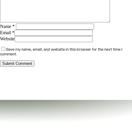
Name
*
Email
*
Website
Save my name, email, and website in this browser for the next time I
comment.