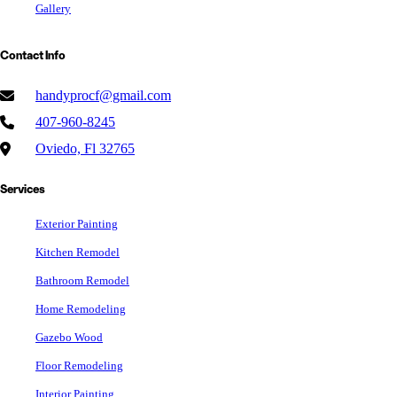
Gallery
Contact Info
handyprocf@gmail.com
407-960-8245
Oviedo, Fl 32765
Services
Exterior Painting
Kitchen Remodel
Bathroom Remodel
Home Remodeling
Gazebo Wood
Floor Remodeling
Interior Painting