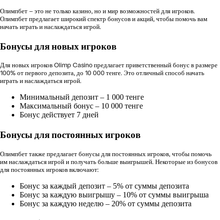
Олимпбет – это не только казино, но и мир возможностей для игроков.
Олимпбет предлагает широкий спектр бонусов и акций, чтобы помочь вам
начать играть и наслаждаться игрой.
Бонусы для новых игроков
Для новых игроков Olimp Casino предлагает приветственный бонус в размере
100% от первого депозита, до 10 000 тенге. Это отличный способ начать
играть и наслаждаться игрой.
Минимальный депозит – 1 000 тенге
Максимальный бонус – 10 000 тенге
Бонус действует 7 дней
Бонусы для постоянных игроков
Олимпбет также предлагает бонусы для постоянных игроков, чтобы помочь
им наслаждаться игрой и получать больше выигрышей. Некоторые из бонусов
для постоянных игроков включают:
Бонус за каждый депозит – 5% от суммы депозита
Бонус за каждую выигрышу – 10% от суммы выигрыша
Бонус за каждую неделю – 20% от суммы депозита