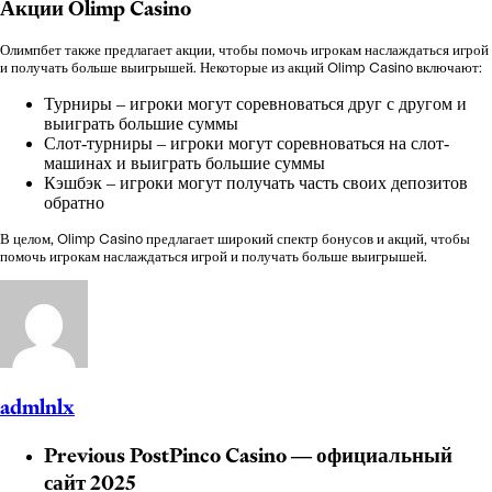
Акции Olimp Casino
Олимпбет также предлагает акции, чтобы помочь игрокам наслаждаться игрой
и получать больше выигрышей. Некоторые из акций Olimp Casino включают:
Турниры – игроки могут соревноваться друг с другом и
выиграть большие суммы
Слот-турниры – игроки могут соревноваться на слот-
машинах и выиграть большие суммы
Кэшбэк – игроки могут получать часть своих депозитов
обратно
В целом, Olimp Casino предлагает широкий спектр бонусов и акций, чтобы
помочь игрокам наслаждаться игрой и получать больше выигрышей.
admlnlx
Previous Post
Pinco Casino — официальный
сайт 2025