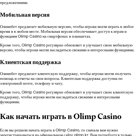
предложениями.
Мобильная версия
Олимпбет предлагает мобильную версию, чтобы игроки могли играть в любое
время и в любом месте. Мобильная версия обеспечивает доступ к играм и
функциям Olimp Casino на смартфонах и планшетах.
Кроме того, Olimp Casino регулярно обновляет и улучшает свою мобильную
версию, чтобы игроки могли насладиться свежими и интересными функциями.
Клиентская поддержка
Олимпбет предлагает клиентскую поддержку, чтобы игроки могли получить
помощь и ответы на свои вопросы. Клиентская поддержка доступна по
электронной почте, телефону и чату.
Кроме того, Olimp Casino регулярно обновляет и улучшает свою клиентскую
поддержку, чтобы игроки могли насладиться свежими и интересными
функциями.
Как начать играть в Olimp Casino
Если вы решили начать играть в Olimp Casino, то сначала вам нужно
зарегистрироваться на официальном сайте olimp.kz. Вам потребуется только