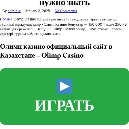
нужно знать
By
admlnlx
January 8, 2025
No Comments
Home
»
Olimp Casino KZ үшін ресми сайт : вход және тіркелу қысқа әрі
түсінікті нұсқаулық қазір • Олимп Казино бонустар — 150 000 ₸ және 250 FS
активация ережелері │ KZ үшін Olimp Casino обзор — live-ставки + төлем
әдістері туралы всё, что нужно знать
Олимп казино официальный сайт в
Казахстане – Olimp Casino
ИГРАТЬ