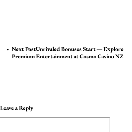
Next Post
Unrivaled Bonuses Start — Explore
Premium Entertainment at Cosmo Casino NZ
Leave a Reply