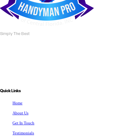
Simply The Best
Quick Links
Home
About Us
Get In Touch
Testimonials