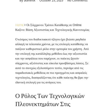
By
admlnlx
October 25, 2025
No Comments
Home
»
Οι Σύγχρονοι Τρόποι Κατάθεσης σε Online
Καζίνο: Βάση Αξιοπιστίας και Τεχνολογικής Καινοτομίας
Ο κόσμος του διαδικτυακού τζόγου έχει βιώσει ραγδαία
αλλαγή τα τελευταία χρόνια, με τις επιλογές κατάθεσης να
παίζουν καθοριστικό ρόλο στην εμπειρία του χρήστη. Από
την επιλογή της κατάλληλης μεθόδου έως την αξιοπιστία
και την ασφάλεια που παρέχουν, οι παίκτες ζητούν
σύγχρονες, αξιόπιστες και εύκολα προσβάσιμες λύσεις. Σε
αυτό το συνεχώς εξελισσόμενο τοπίο, περνάμε από τις
παραδοσιακές μεθόδους σε πιο προηγμένες και ασφαλείς
τεχνολογίες, διασφαλίζοντας ότι κάθε παίκτης θα βρει την
ιδανική επιλογή για τις ανάγκες του.
Ο Ρόλος Των Τεχνολογικών
Πλεονεκτημάτων Στις