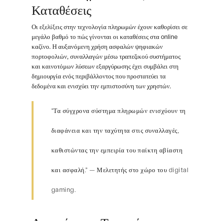
Καταθέσεις
Οι εξελίξεις στην τεχνολογία πληρωμών έχουν καθορίσει σε
μεγάλο βαθμό το πώς γίνονται οι καταθέσεις στα online
καζίνο. Η αυξανόμενη χρήση ασφαλών ψηφιακών
πορτοφολιών, συναλλαγών μέσω τραπεζικού συστήματος
και καινοτόμων λύσεων εξαργύρωσης έχει συμβάλει στη
δημιουργία ενός περιβάλλοντος που προστατεύει τα
δεδομένα και ενισχύει την εμπιστοσύνη των χρηστών.
“Τα σύγχρονα σύστημα πληρωμών ενισχύουν τη
διαφάνεια και την ταχύτητα στις συναλλαγές,
καθιστώντας την εμπειρία του παίκτη αβίαστη
και ασφαλή.” — Μελετητής στο χώρο του digital
gaming.