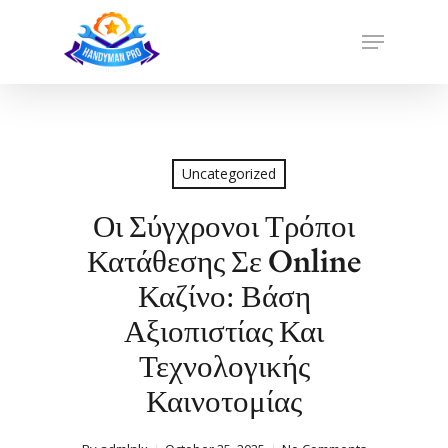
Skip
to
Menu
main
Close
content
Menu
Uncategorized
Οι Σύγχρονοι Τρόποι
Κατάθεσης Σε Online
Καζίνο: Βάση
Αξιοπιστίας Και
Τεχνολογικής
Καινοτομίας