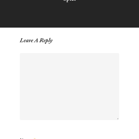
Leave A Reply