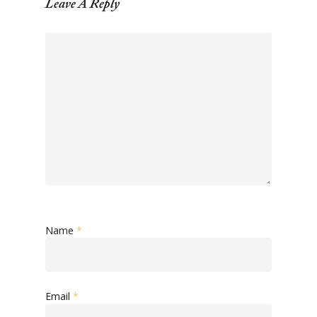
Leave A Reply
Name
*
Email
*