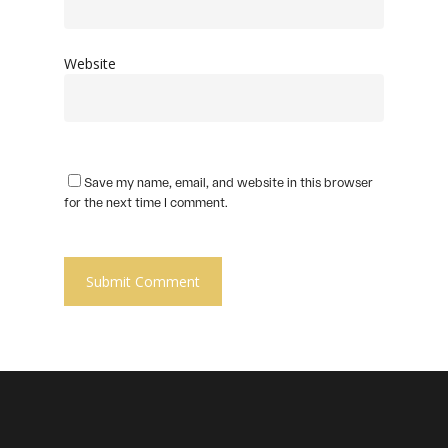
Website
Save my name, email, and website in this browser
for the next time I comment.