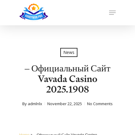
Skip
to
Menu
main
Close
content
Menu
News
– Официальный Сайт
Vavada Casino
2025.1908
By
admlnlx
November 22, 2025
No Comments
Home
»
– Официальный Сайт Vavada Casino