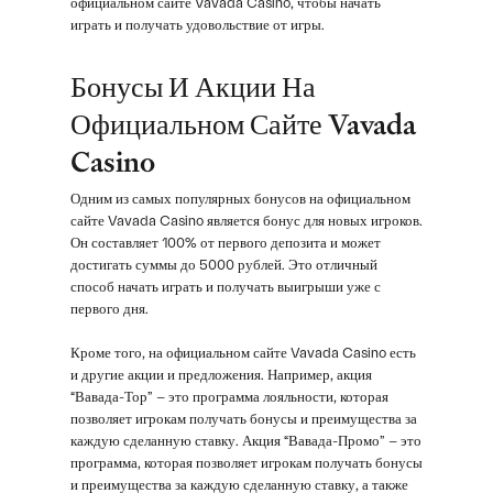
официальном сайте Vavada Casino, чтобы начать
играть и получать удовольствие от игры.
Бонусы И Акции На
Официальном Сайте Vavada
Casino
Одним из самых популярных бонусов на официальном
сайте Vavada Casino является бонус для новых игроков.
Он составляет 100% от первого депозита и может
достигать суммы до 5000 рублей. Это отличный
способ начать играть и получать выигрыши уже с
первого дня.
Кроме того, на официальном сайте Vavada Casino есть
и другие акции и предложения. Например, акция
“Вавада-Тор” – это программа лояльности, которая
позволяет игрокам получать бонусы и преимущества за
каждую сделанную ставку. Акция “Вавада-Промо” – это
программа, которая позволяет игрокам получать бонусы
и преимущества за каждую сделанную ставку, а также