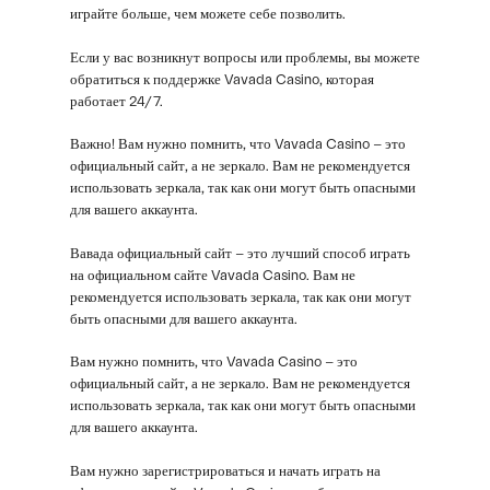
играйте больше, чем можете себе позволить.
Если у вас возникнут вопросы или проблемы, вы можете
обратиться к поддержке Vavada Casino, которая
работает 24/7.
Важно! Вам нужно помнить, что Vavada Casino – это
официальный сайт, а не зеркало. Вам не рекомендуется
использовать зеркала, так как они могут быть опасными
для вашего аккаунта.
Вавада официальный сайт – это лучший способ играть
на официальном сайте Vavada Casino. Вам не
рекомендуется использовать зеркала, так как они могут
быть опасными для вашего аккаунта.
Вам нужно помнить, что Vavada Casino – это
официальный сайт, а не зеркало. Вам не рекомендуется
использовать зеркала, так как они могут быть опасными
для вашего аккаунта.
Вам нужно зарегистрироваться и начать играть на