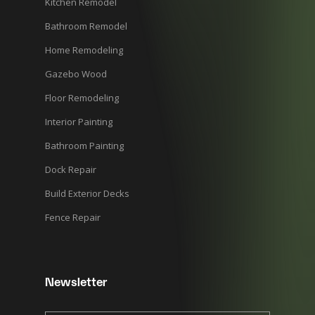
Kitchen Remodel
Bathroom Remodel
Home Remodeling
Gazebo Wood
Floor Remodeling
Interior Painting
Bathroom Painting
Dock Repair
Build Exterior Decks
Fence Repair
Newsletter