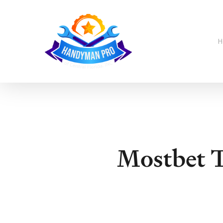
Skip
to
main
content
H
Mostbet T