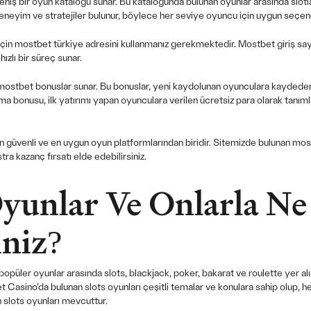
niş bir oyun kataloğu sunar. Bu kataloğunda bulunan oyunlar arasında slotla
e deneyim ve stratejiler bulunur, böylece her seviye oyuncu için uygun seçe
çin mostbet türkiye adresini kullanmanız gerekmektedir. Mostbet giriş sayfa
ızlı bir süreç sunar.
mostbet bonuslar sunar. Bu bonuslar, yeni kaydolunan oyunculara kaydeder
ma bonusu, ilk yatırımı yapan oyunculara verilen ücretsiz para olarak tanımlan
n güvenli ve en uygun oyun platformlarından biridir. Sitemizde bulunan mo
ra kazanç fırsatı elde edebilirsiniz.
yunlar Ve Onlarla Ne
iniz?
üler oyunlar arasında slots, blackjack, poker, bakarat ve roulette yer alır
Casino’da bulunan slots oyunları çeşitli temalar ve konulara sahip olup, her
 slots oyunları mevcuttur.