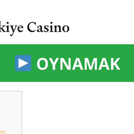
kiye Casino
OYNAMAK
o: