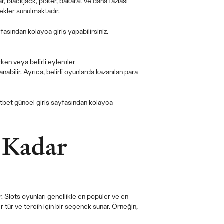
r, blackjack, poker, bakarat ve daha fazlası
nekler sunulmaktadır.
sından kolayca giriş yapabilirsiniz.
ken veya belirli eylemler
abilir. Ayrıca, belirli oyunlarda kazanılan para
stbet güncel giriş sayfasından kolayca
 Kadar
. Slots oyunları genellikle en popüler ve en
 tür ve tercih için bir seçenek sunar. Örneğin,