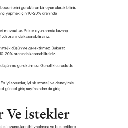
erilerini gerektiren bir oyun olarak bilinir.
azanç yapmak için 10-20% oranında
eri mevcuttur. Poker oyunlarında kazanç
15% oranında kazanabilirsiniz.
stratejik düşünme gerektirmez. Bakarat
10-20% oranında kazanabilirsiniz.
k düşünme gerektirmez. Genellikle, roulette
n iyi sonuçlar, iyi bir strateji ve deneyimle
et güncel giriş sayfasından da giriş
 Ve İstekler
eki oyuncuların ihtiyaçlarına ve beklentilere