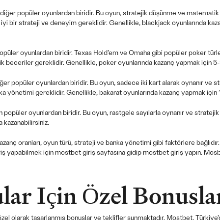
ğer popüler oyunlardan biridir. Bu oyun, stratejik düşünme ve matematik bec
iyi bir strateji ve deneyim gereklidir. Genellikle, blackjack oyunlarında k
püler oyunlardan biridir. Texas Hold’em ve Omaha gibi popüler poker türl
k beceriler gereklidir. Genellikle, poker oyunlarında kazanç yapmak için 5-
er popüler oyunlardan biridir. Bu oyun, sadece iki kart alarak oynanır ve 
ka yönetimi gereklidir. Genellikle, bakarat oyunlarında kazanç yapmak için 
popüler oyunlardan biridir. Bu oyun, rastgele sayılarla oynanır ve strateji
kazanabilirsiniz.
ç oranları, oyun türü, strateji ve banka yönetimi gibi faktörlere bağlıdır. E
iriş yapabilmek için mostbet giriş sayfasına gidip mostbet giriş yapın. Mosb
ar Için Özel Bonuslar
zel olarak tasarlanmış bonuslar ve teklifler sunmaktadır. Mostbet, Türkiye’d