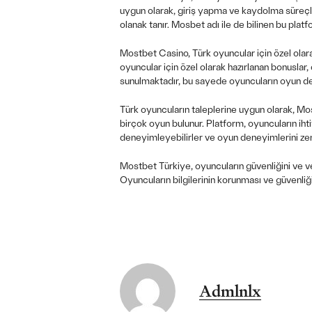
uygun olarak, giriş yapma ve kaydolma süreçleri
olanak tanır. Mosbet adı ile de bilinen bu plat
Mostbet Casino, Türk oyuncular için özel olar
oyuncular için özel olarak hazırlanan bonuslar
sunulmaktadır, bu sayede oyuncuların oyun den
Türk oyuncuların taleplerine uygun olarak, Mos
birçok oyun bulunur. Platform, oyuncuların iht
deneyimleyebilirler ve oyun deneyimlerini zeng
Mostbet Türkiye, oyuncuların güvenliğini ve v
Oyuncuların bilgilerinin korunması ve güvenliğ
Admlnlx