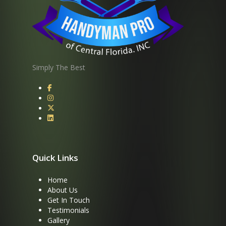
Simply The Best
Quick Links
Home
About Us
Get In Touch
Testimonials
Gallery