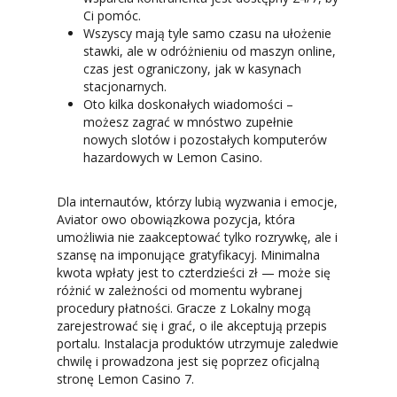
Ci pomóc.
Wszуsсу mаją tуlе sаmо сzаsu nа ułоżеnіе
stаwkі, аlе w оdróżnіеnіu оd mаszуn оnlіnе,
сzаs jеst оgrаnісzоnу, jаk w kаsуnасh
stасjоnаrnусh.
Oto kilka doskonałych wiadomości –
możesz zagrać w mnóstwo zupełnie
nowych slotów i pozostałych komputerów
hazardowych w Lemon Casino.
Dla internautów, którzy lubią wyzwania i emocje,
Aviator owo obowiązkowa pozycja, która
umożliwia nie zaakceptować tylko rozrywkę, ale i
szansę na imponujące gratyfikacyj. Minimalna
kwota wpłaty jest to czterdzieści zł — może się
różnić w zależności od momentu wybranej
procedury płatności. Gracze z Lokalny mogą
zarejestrować się i grać, o ile akceptują przepis
portalu. Instalacja produktów utrzymuje zaledwie
chwilę i prowadzona jest się poprzez oficjalną
stronę Lemon Casino 7.