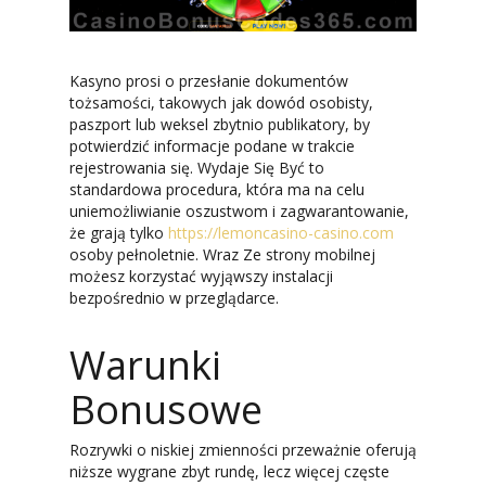
Kasyno prosi o przesłanie dokumentów
tożsamości, takowych jak dowód osobisty,
paszport lub weksel zbytnio publikatory, by
potwierdzić informacje podane w trakcie
rejestrowania się. Wydaje Się Być to
standardowa procedura, która ma na celu
uniemożliwianie oszustwom i zagwarantowanie,
że grają tylko
https://lemoncasino-casino.com
osoby pełnoletnie. Wraz Ze strony mobilnej
możesz korzystać wyjąwszy instalacji
bezpośrednio w przeglądarce.
Warunki
Bonusowe
Rozrywki o niskiej zmienności przeważnie oferują
niższe wygrane zbyt rundę, lecz więcej częste