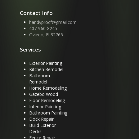
Contact Info
handyprocf@gmail.com
407-960-8245
Oviedo, Fl 32765
Services
Exterior Painting
Kitchen Remodel
Bathroom
Remodel
Home Remodeling
Gazebo Wood
Floor Remodeling
Interior Painting
Bathroom Painting
Dock Repair
Build Exterior
Decks
Fence Repair