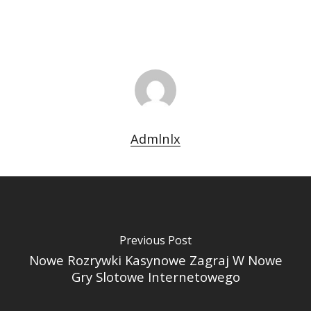
Admlnlx
Previous Post
Nowe Rozrywki Kasynowe Zagraj W Nowe
Gry Slotowe Internetowego