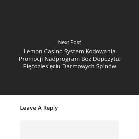
Next Post
Lemon Casino System Kodowania
Promocji Nadprogram Bez Depozytu:
Pięćdziesięciu Darmowych Spinów
Leave A Reply