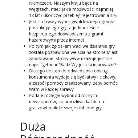
Niemczech, Naszym kraju bądź na
Węgrzech, mieć jakie możliwości najmniej
18 lat i ukończyć przebieg rejestrowania się.
Jest To trwały wybór gwoli każdego gracza
poszukującego gry, a jednocześnie
bezpiecznego doświadczenia z grami
hazardowymi przez internet.
Po tym jak zgłosiłam wadliwe działanie gry
została pozbawiona wejścia na strone.Miast
załadowanej strony www ukazuje jest się
napis “gethead”Bądź Wy jesteście poważni?
Dlatego dostęp do odwiedzenia obsługi
konsumenta wydaje się być łatwy i ciekawy,
a zespół pomocy zrealizowany, żeby pomóc
Wam w każdej sprawy.
Podaje rozległy wybór od różnych
deweloperów, co umożliwia każdemu
graczowi znaleźć swoje ulubione gry.
Duża