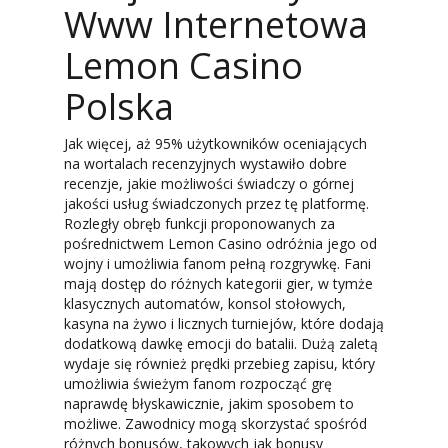
Www Internetowa
Lemon Casino
Polska
Jak więcej, aż 95% użytkowników oceniających
na wortalach recenzyjnych wystawiło dobre
recenzje, jakie możliwości świadczy o górnej
jakości usług świadczonych przez tę platformę.
Rozległy obręb funkcji proponowanych za
pośrednictwem Lemon Casino odróżnia jego od
wojny i umożliwia fanom pełną rozgrywkę. Fani
mają dostęp do różnych kategorii gier, w tymże
klasycznych automatów, konsol stołowych,
kasyna na żywo i licznych turniejów, które dodają
dodatkową dawkę emocji do batalii. Dużą zaletą
wydaje się również prędki przebieg zapisu, który
umożliwia świeżym fanom rozpocząć grę
naprawdę błyskawicznie, jakim sposobem to
możliwe. Zawodnicy mogą skorzystać spośród
różnych bonusów, takowych jak bonusy