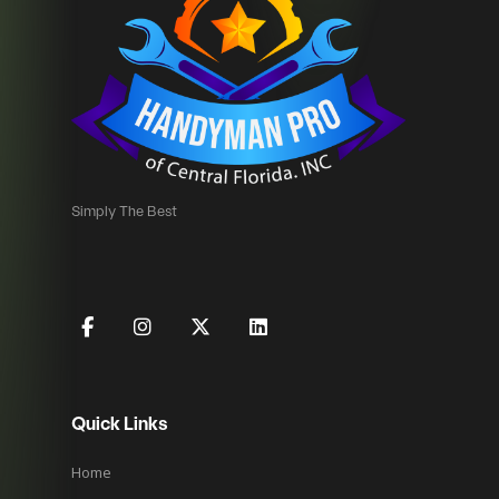
Simply The Best
Quick Links
Home