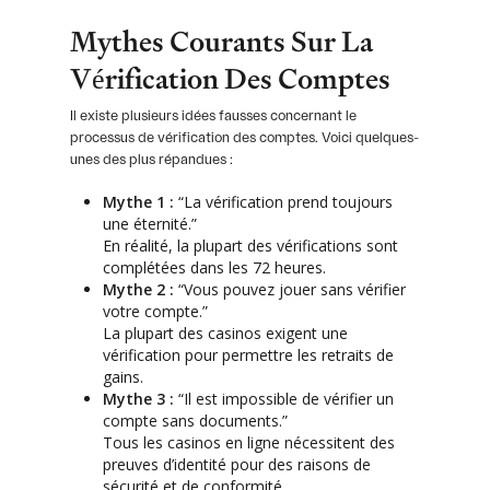
Mythes Courants Sur La
Vérification Des Comptes
Il existe plusieurs idées fausses concernant le
processus de vérification des comptes. Voici quelques-
unes des plus répandues :
Mythe 1 :
“La vérification prend toujours
une éternité.”
En réalité, la plupart des vérifications sont
complétées dans les 72 heures.
Mythe 2 :
“Vous pouvez jouer sans vérifier
votre compte.”
La plupart des casinos exigent une
vérification pour permettre les retraits de
gains.
Mythe 3 :
“Il est impossible de vérifier un
compte sans documents.”
Tous les casinos en ligne nécessitent des
preuves d’identité pour des raisons de
sécurité et de conformité.