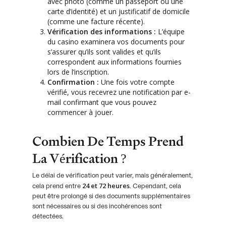
avec photo (comme un passeport ou une
carte d’identité) et un justificatif de domicile
(comme une facture récente).
Vérification des informations :
L’équipe
du casino examinera vos documents pour
s’assurer qu’ils sont valides et qu’ils
correspondent aux informations fournies
lors de l’inscription.
Confirmation :
Une fois votre compte
vérifié, vous recevrez une notification par e-
mail confirmant que vous pouvez
commencer à jouer.
Combien De Temps Prend
La Vérification ?
Le délai de vérification peut varier, mais généralement,
24 et 72 heures
cela prend entre
. Cependant, cela
peut être prolongé si des documents supplémentaires
sont nécessaires ou si des incohérences sont
détectées.