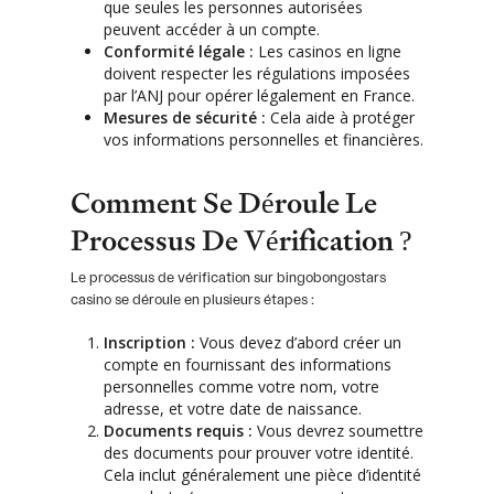
que seules les personnes autorisées
peuvent accéder à un compte.
Conformité légale :
Les casinos en ligne
doivent respecter les régulations imposées
par l’ANJ pour opérer légalement en France.
Mesures de sécurité :
Cela aide à protéger
vos informations personnelles et financières.
Comment Se Déroule Le
Processus De Vérification ?
Le processus de vérification sur bingobongostars
casino se déroule en plusieurs étapes :
Inscription :
Vous devez d’abord créer un
compte en fournissant des informations
personnelles comme votre nom, votre
adresse, et votre date de naissance.
Documents requis :
Vous devrez soumettre
des documents pour prouver votre identité.
Cela inclut généralement une pièce d’identité