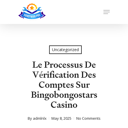
Skip
to
Menu
main
Close
content
Menu
Uncategorized
Le Processus De
Vérification Des
Comptes Sur
Bingobongostars
Casino
By
admlnlx
May 8, 2025
No Comments