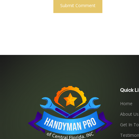
Quick L
Home
About Us
Get In T
Testimon