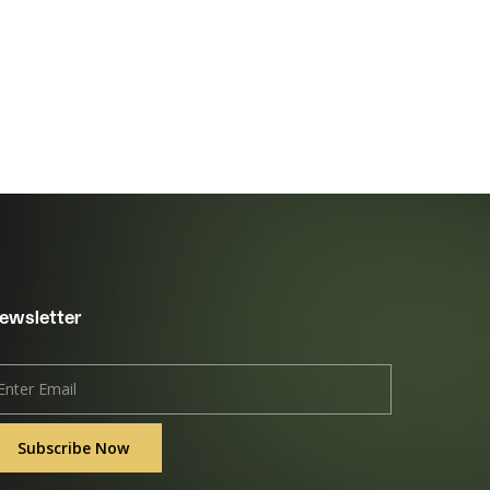
ewsletter