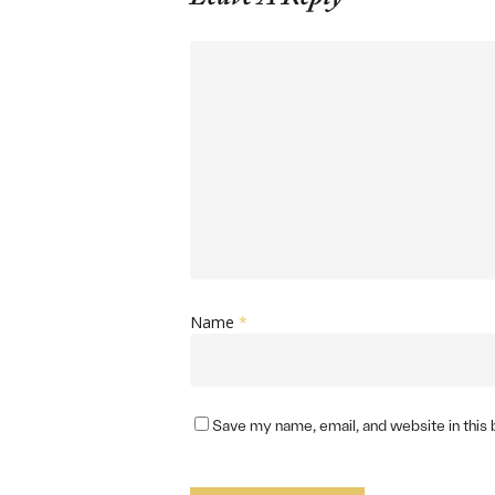
Name
*
Save my name, email, and website in this