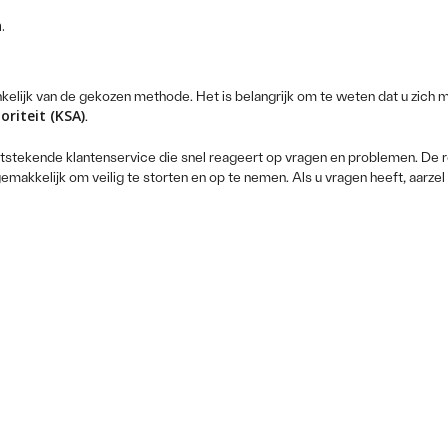
.
lijk van de gekozen methode. Het is belangrijk om te weten dat u zich 
riteit (KSA)
.
stekende klantenservice die snel reageert op vragen en problemen. De re
akkelijk om veilig te storten en op te nemen. Als u vragen heeft, aarzel