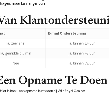
ragen, maar kan langer duren.
 Van Klantondersteun
hat
E-mail Ondersteuning
Ja, zeer snel
Ja, binnen 24 uur
Ja, gemiddeld 5 min
Ja, binnen 48 uur
Nee
Ja, binnen 72 uur
 Een Opname Te Doen
. Hier is hoe u een opname kunt doen bij WildRoyal Casino: