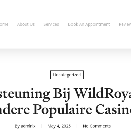
ome
About Us
Services
Book An Appointment
Revie
Uncategorized
teuning Bij WildRoya
dere Populaire Casin
By
admlnlx
May 4, 2025
No Comments