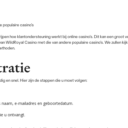
e populaire casino’s
ijpen hoe klantondersteuning werkt bij online casino’s. Dit kan een groot ve
an WildRoyal Casino met die van andere populaire casino’s. We zullen kijke
methoden.
tratie
ig en snel. Hier zijn de stappen die u moet volgen:
ls naam, e-mailadres en geboortedatum.
ie u ontvangt.