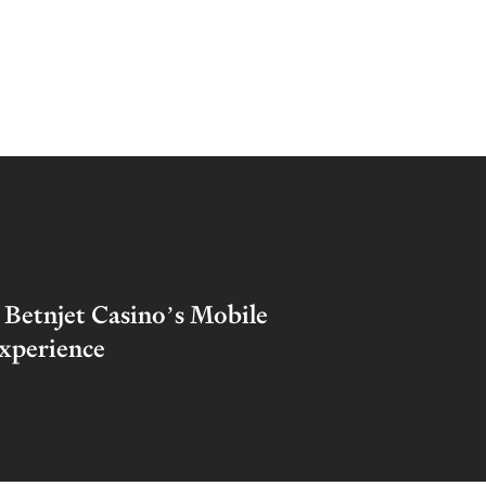
 Betnjet Casino’s Mobile
xperience