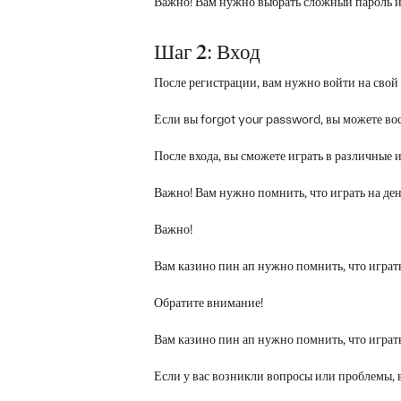
Важно! Вам нужно выбрать сложный пароль и 
Шаг 2: Вход
После регистрации, вам нужно войти на свой 
Если вы forgot your password, вы можете вос
После входа, вы сможете играть в различные и
Важно! Вам нужно помнить, что играть на день
Важно!
Вам казино пин ап нужно помнить, что играть 
Обратите внимание!
Вам казино пин ап нужно помнить, что играть 
Если у вас возникли вопросы или проблемы, в