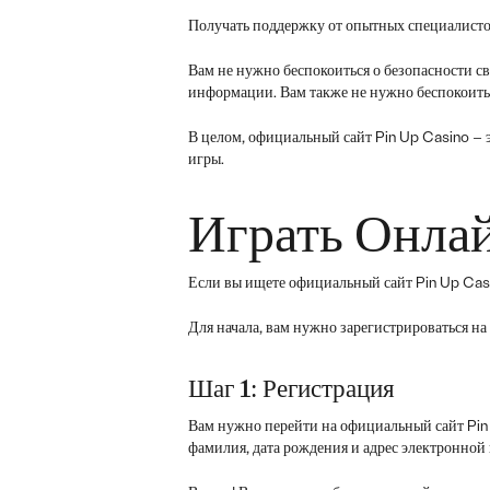
Получать поддержку от опытных специалистов
Вам не нужно беспокоиться о безопасности с
информации. Вам также не нужно беспокоитьс
В целом, официальный сайт Pin Up Casino – 
игры.
Играть Онлай
Если вы ищете официальный сайт Pin Up Casi
Для начала, вам нужно зарегистрироваться на
Шаг 1: Регистрация
Вам нужно перейти на официальный сайт Pin U
фамилия, дата рождения и адрес электронной