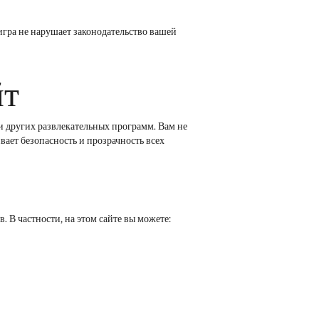
 игра не нарушает законодательство вашей
йт
и других развлекательных программ. Вам не
вает безопасность и прозрачность всех
 В частности, на этом сайте вы можете: