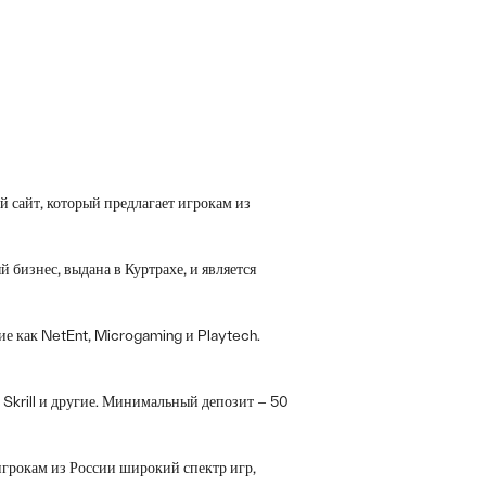
 сайт, который предлагает игрокам из
 бизнес, выдана в Куртрахе, и является
ие как NetEnt, Microgaming и Playtech.
, Skrill и другие. Минимальный депозит – 50
игрокам из России широкий спектр игр,