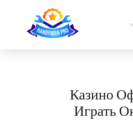
Skip
to
main
content
H
Казино Оф
Играть О