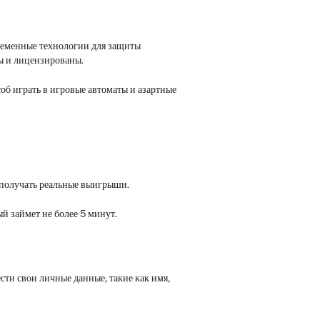
временные технологии для защиты
ны и лицензированы.
об играть в игровые автоматы и азартные
 получать реальные выигрыши.
й займет не более 5 минут.
сти свои личные данные, такие как имя,