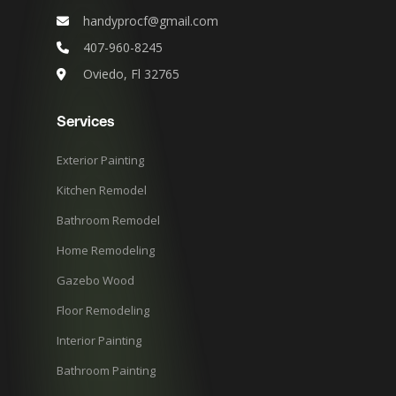
handyprocf@gmail.com
407-960-8245
Oviedo, Fl 32765
Services
Exterior Painting
Kitchen Remodel
Bathroom Remodel
Home Remodeling
Gazebo Wood
Floor Remodeling
Interior Painting
Bathroom Painting