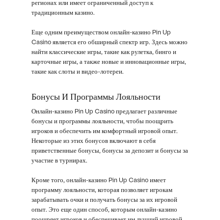
регионах или имеет ограниченный доступ к
традиционным казино.
Еще одним преимуществом онлайн-казино Pin Up
Casino является его обширный спектр игр. Здесь можно
найти классические игры, такие как рулетка, бинго и
карточные игры, а также новые и инновационные игры,
такие как слоты и видео-лотереи.
Бонусы И Программы Лояльности
Онлайн-казино Pin Up Casino предлагает различные
бонусы и программы лояльности, чтобы поощрить
игроков и обеспечить им комфортный игровой опыт.
Некоторые из этих бонусов включают в себя
приветственные бонусы, бонусы за депозит и бонусы за
участие в турнирах.
Кроме того, онлайн-казино Pin Up Casino имеет
программу лояльности, которая позволяет игрокам
зарабатывать очки и получать бонусы за их игровой
опыт. Это еще один способ, которым онлайн-казино
поощряет игроков и обеспечивает им лучший игровой