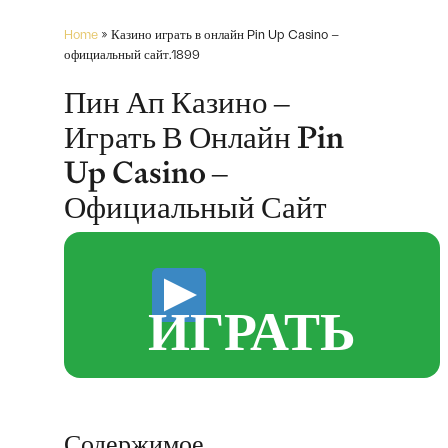
Home
»
Казино играть в онлайн Pin Up Casino –
официальный сайт.1899
Пин Ап Казино –
Играть В Онлайн Pin
Up Casino –
Официальный Сайт
ИГРАТЬ
Содержимое