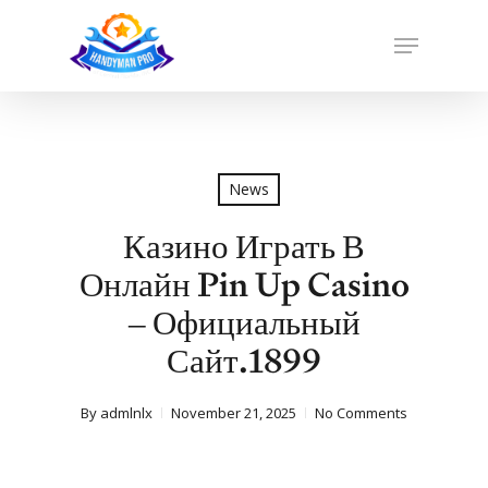
Skip
to
Menu
main
Close
content
Menu
News
Казино Играть В
Онлайн Pin Up Casino
– Официальный
Сайт.1899
By
admlnlx
November 21, 2025
No Comments