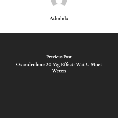
Admlnlx
Previous Post
Oxandrolone 20 Mg Effect: Wat U Moet
Weten