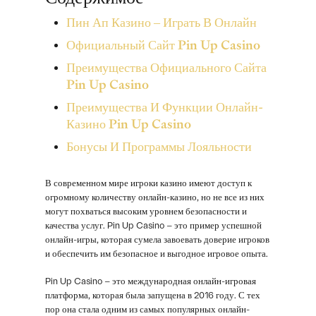
Пин Ап Казино – Играть В Онлайн
Официальный Сайт Pin Up Casino
Преимущества Официального Сайта
Pin Up Casino
Преимущества И Функции Онлайн-
Казино Pin Up Casino
Бонусы И Программы Лояльности
В современном мире игроки казино имеют доступ к
огромному количеству онлайн-казино, но не все из них
могут похваться высоким уровнем безопасности и
качества услуг. Pin Up Casino – это пример успешной
онлайн-игры, которая сумела завоевать доверие игроков
и обеспечить им безопасное и выгодное игровое опыта.
Pin Up Casino – это международная онлайн-игровая
платформа, которая была запущена в 2016 году. С тех
пор она стала одним из самых популярных онлайн-