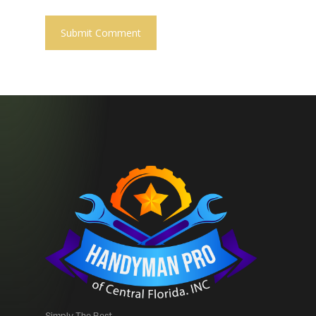
Simply The Best