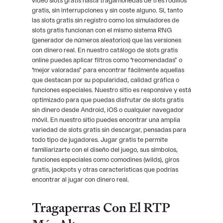
video slots gratis hasta tragamonedas de tres rodillos
gratis, sin interrupciones y sin coste alguno. Sí, tanto
las slots gratis sin registro como los simuladores de
slots gratis funcionan con el mismo sistema RNG
(generador de números aleatorios) que las versiones
con dinero real. En nuestro catálogo de slots gratis
online puedes aplicar filtros como “recomendadas” o
“mejor valoradas” para encontrar fácilmente aquellas
que destacan por su popularidad, calidad gráfica o
funciones especiales. Nuestro sitio es responsive y está
optimizado para que puedas disfrutar de slots gratis
sin dinero desde Android, iOS o cualquier navegador
móvil. En nuestro sitio puedes encontrar una amplia
variedad de slots gratis sin descargar, pensadas para
todo tipo de jugadores. Jugar gratis te permite
familiarizarte con el diseño del juego, sus símbolos,
funciones especiales como comodines (wilds), giros
gratis, jackpots y otras características que podrías
encontrar al jugar con dinero real.
Tragaperras Con El RTP