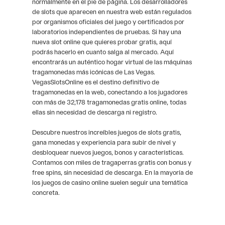
normalmente en el pie de página. Los desarrolladores
de slots que aparecen en nuestra web están regulados
por organismos oficiales del juego y certificados por
laboratorios independientes de pruebas. Si hay una
nueva slot online que quieres probar gratis, aquí
podrás hacerlo en cuanto salga al mercado. Aquí
encontrarás un auténtico hogar virtual de las máquinas
tragamonedas más icónicas de Las Vegas.
VegasSlotsOnline es el destino definitivo de
tragamonedas en la web, conectando a los jugadores
con más de 32,178 tragamonedas gratis online, todas
ellas sin necesidad de descarga ni registro.
Descubre nuestros increíbles juegos de slots gratis,
gana monedas y experiencia para subir de nivel y
desbloquear nuevos juegos, bonos y características.
Contamos con miles de tragaperras gratis con bonus y
free spins, sin necesidad de descarga. En la mayoría de
los juegos de casino online suelen seguir una temática
concreta.