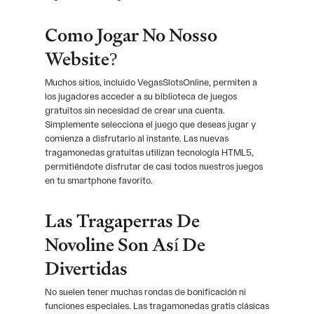
Como Jogar No Nosso
Website?
Muchos sitios, incluido VegasSlotsOnline, permiten a
los jugadores acceder a su biblioteca de juegos
gratuitos sin necesidad de crear una cuenta.
Simplemente selecciona el juego que deseas jugar y
comienza a disfrutarlo al instante. Las nuevas
tragamonedas gratuitas utilizan tecnología HTML5,
permitiéndote disfrutar de casi todos nuestros juegos
en tu smartphone favorito.
Las Tragaperras De
Novoline Son Así De
Divertidas
No suelen tener muchas rondas de bonificación ni
funciones especiales. Las tragamonedas gratis clásicas