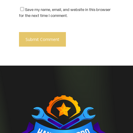
Save my name, email, and website in this browser
for the next time I comment.