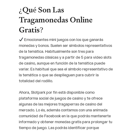
¿Qué Son Las
Tragamonedas Online
Gratis?
Emocionantes mini juegos con los que ganarás
monedas y bonos. Suelen ser símbolos representativos
de la temática. Habitualmente son tres para
tragamonedas clásicas y a partir de 5 para video slots
de casino, aunque en función de la temática puede
variar. Es habitual que sea el símbolo representativo de
la temática o que se desplieguen para cubrir la
totalidad del rodillo.
Ahora, Slotpark por fin está disponible como
plataforma social de juegos de casino y te ofrece
algunas de las mejores tragaperras de casino del
mercado. Lo és, además contamos con una animada
comunidad de Facebook en la que podrás mantenerte
informado y obtener monedas gratis para prolongar tu
tiempo de juego. Las podrás identificar porque