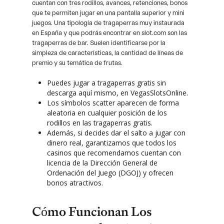
cuentan con tres rodillos, avances, retenciones, bonos
que te permiten jugar en una pantalla superior y mini
juegos. Una tipología de tragaperras muy instaurada
en España y que podrás encontrar en slot.com son las
tragaperras de bar. Suelen identificarse por la
simpleza de características, la cantidad de líneas de
premio y su temática de frutas.
Puedes jugar a tragaperras gratis sin
descarga aquí mismo, en VegasSlotsOnline.
Los símbolos scatter aparecen de forma
aleatoria en cualquier posición de los
rodillos en las tragaperras gratis.
Además, si decides dar el salto a jugar con
dinero real, garantizamos que todos los
casinos que recomendamos cuentan con
licencia de la Dirección General de
Ordenación del Juego (DGOJ) y ofrecen
bonos atractivos.
Cómo Funcionan Los