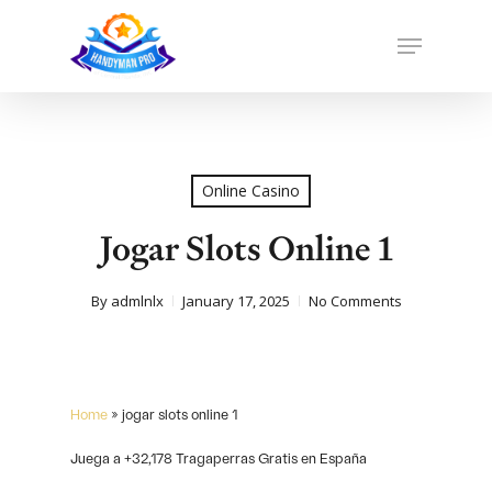
Skip
to
Menu
main
Close
content
Menu
Online Casino
Jogar Slots Online 1
By
admlnlx
January 17, 2025
No Comments
Home
»
jogar slots online 1
Juega a +32,178 Tragaperras Gratis en España