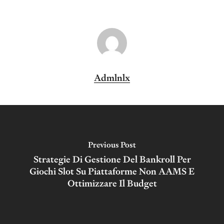
Admlnlx
Previous Post
Strategie Di Gestione Del Bankroll Per
Giochi Slot Su Piattaforme Non AAMS E
Ottimizzare Il Budget