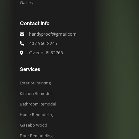
Gallery
Contact Info
handyprocf@gmail.com
407-960-8245
Oviedo, Fl 32765
Services
Exterior Painting
Kitchen Remodel
Bathroom Remodel
Home Remodeling
Gazebo Wood
Floor Remodeling