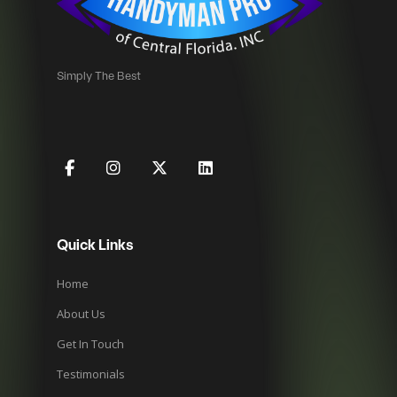
Simply The Best
Quick Links
Home
About Us
Get In Touch
Testimonials