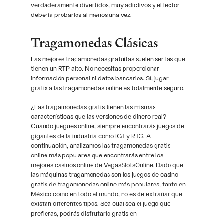
verdaderamente divertidos, muy adictivos y el lector
debería probarlos al menos una vez.
Tragamonedas Clásicas
Las mejores tragamonedas gratuitas suelen ser las que
tienen un RTP alto. No necesitas proporcionar
información personal ni datos bancarios. Sí, jugar
gratis a las tragamonedas online es totalmente seguro.
¿Las tragamonedas gratis tienen las mismas
características que las versiones de dinero real?
Cuando juegues online, siempre encontrarás juegos de
gigantes de la industria como IGT y RTG. A
continuación, analizamos las tragamonedas gratis
online más populares que encontrarás entre los
mejores casinos online de VegasSlotsOnline. Dado que
las máquinas tragamonedas son los juegos de casino
gratis de tragamonedas online más populares, tanto en
México como en todo el mundo, no es de extrañar que
existan diferentes tipos. Sea cual sea el juego que
prefieras, podrás disfrutarlo gratis en