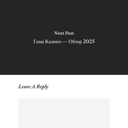
Next Post
Гама Казино — Обзор 2025
Leave A Reply