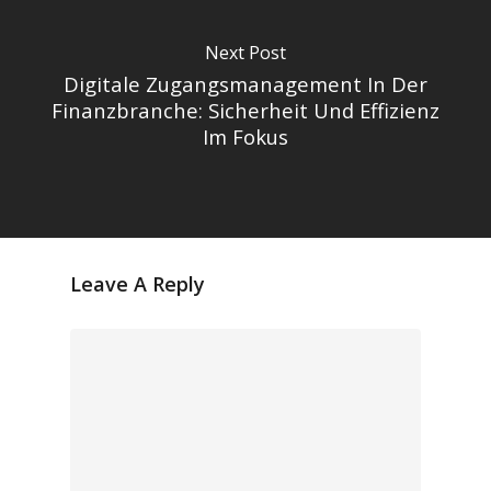
Next Post
Digitale Zugangsmanagement In Der
Finanzbranche: Sicherheit Und Effizienz
Im Fokus
Leave A Reply