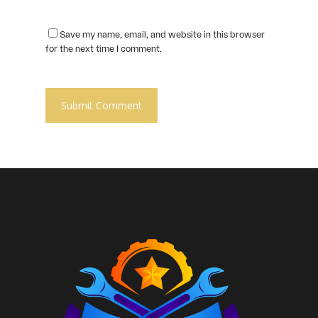
Save my name, email, and website in this browser
for the next time I comment.