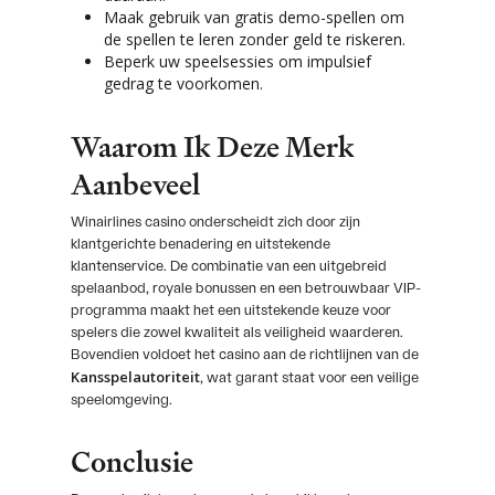
Maak gebruik van gratis demo-spellen om
de spellen te leren zonder geld te riskeren.
Beperk uw speelsessies om impulsief
gedrag te voorkomen.
Waarom Ik Deze Merk
Aanbeveel
Winairlines casino onderscheidt zich door zijn
klantgerichte benadering en uitstekende
klantenservice. De combinatie van een uitgebreid
spelaanbod, royale bonussen en een betrouwbaar VIP-
programma maakt het een uitstekende keuze voor
spelers die zowel kwaliteit als veiligheid waarderen.
Bovendien voldoet het casino aan de richtlijnen van de
Kansspelautoriteit
, wat garant staat voor een veilige
speelomgeving.
Conclusie