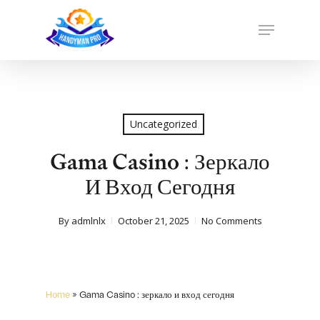
Skip
to
Menu
main
Close
content
Menu
Uncategorized
Gama Casino : Зеркало
И Вход Сегодня
By
admlnlx
October 21, 2025
No Comments
Home
»
Gama Casino : зеркало и вход сегодня