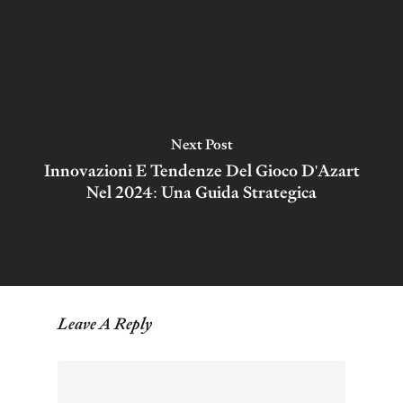
Next Post
Innovazioni E Tendenze Del Gioco D'Azart
Nel 2024: Una Guida Strategica
Leave A Reply