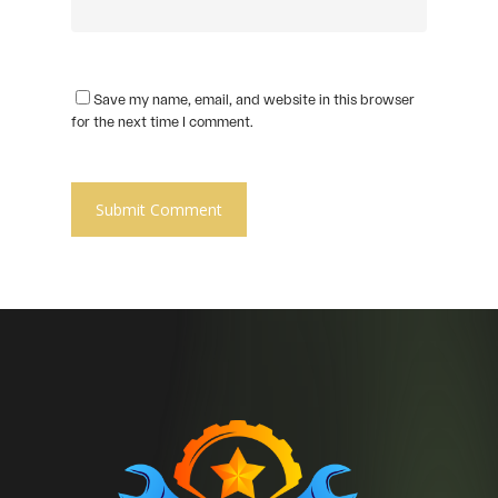
Save my name, email, and website in this browser
for the next time I comment.