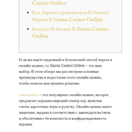
Casino Online
Как Зарегистрироваться И Начать
Играть В Gama Casino Online
Бонусы И Акции В Gama Casino
Online
Если вы ищете надежный и безопасный способ играть в
онлайн-казино, то Gama Casino Online – это ваш
выбор. В этом обзоре мы рассмотрим основные
преимущества и недостатки этого онлайн-казино,
чтобы помочь вам принять решение.
гама казино
– это популярное онлайн-казино, которое
предлагает игрокам широкий спектр игр, включая
слоты, карточные игры и рулетку. Онлайн-казино имеет
лицензию, выдана в соответствии с законодательством,
и обеспечивает безопасность и конфиденциальность
игроков.