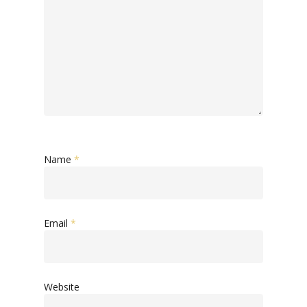
Name
*
Email
*
Website