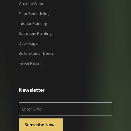
Gazebo Wood
Floor Remodeling
Interior Painting
Bathroom Painting
Dock Repair
Build Exterior Decks
Fence Repair
Newsletter