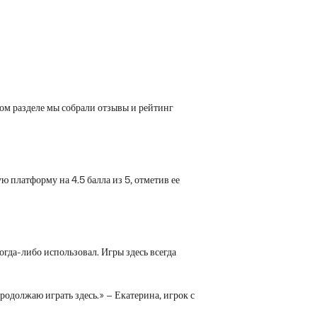
том разделе мы собрали отзывы и рейтинг
 платформу на 4.5 балла из 5, отметив ее
огда-либо использовал. Игры здесь всегда
родолжаю играть здесь.» – Екатерина, игрок с