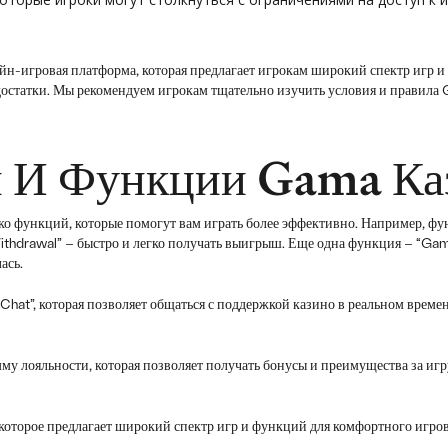
н-игровая платформа, которая предлагает игрокам широкий спектр игр и у
статки. Мы рекомендуем игрокам тщательно изучить условия и правила G
 И Функции Gama Ка
ко функций, которые помогут вам играть более эффективно. Например, фу
Withdrawal” – быстро и легко получать выигрыш. Еще одна функция – “Game
ась.
 Chat”, которая позволяет общаться с поддержкой казино в реальном врем
му лояльности, которая позволяет получать бонусы и преимущества за игр
которое предлагает широкий спектр игр и функций для комфортного игров