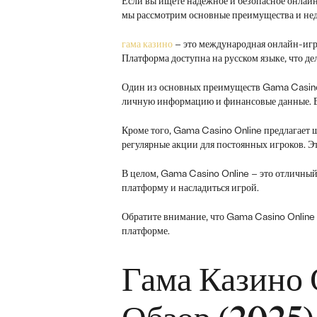
Если вы ищете надежное и безопасное онлайн-
мы рассмотрим основные преимущества и нед
гама казино
– это международная онлайн-игров
Платформа доступна на русском языке, что дел
Один из основных преимуществ Gama Casino 
личную информацию и финансовые данные. Вам
Кроме того, Gama Casino Online предлагает ш
регулярные акции для постоянных игроков. Э
В целом, Gama Casino Online – это отличный
платформу и насладиться игрой.
Обратите внимание, что Gama Casino Online до
платформе.
Гама Казино 