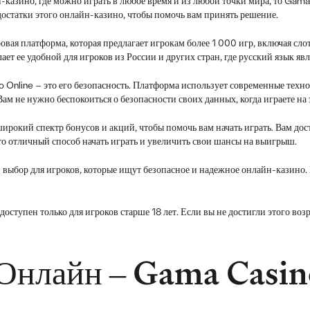
казино, где можно играть в любое время и из любой точки мира, то Gama 
остатки этого онлайн-казино, чтобы помочь вам принять решение.
ая платформа, которая предлагает игрокам более 1 000 игр, включая слот
ает ее удобной для игроков из России и других стран, где русский язык я
Online – это его безопасность. Платформа использует современные техно
 не нужно беспокоиться о безопасности своих данных, когда играете на 
ирокий спектр бонусов и акций, чтобы помочь вам начать играть. Вам дос
то отличный способ начать играть и увеличить свои шансы на выигрыш.
 выбор для игроков, которые ищут безопасное и надежное онлайн-казино.
ступен только для игроков старше 18 лет. Если вы не достигли этого возра
Онлайн – Gama Casin