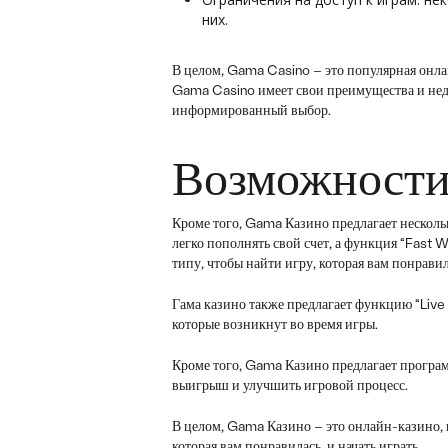
них.
В целом, Gama Casino – это популярная онлай
Gama Casino имеет свои преимущества и недо
информированный выбор.
Возможности
Кроме того, Gama Казино предлагает несколь
легко пополнять свой счет, а функция “Fast 
типу, чтобы найти игру, которая вам понравил
Гама казино также предлагает функцию “Live
которые возникнут во время игры.
Кроме того, Gama Казино предлагает програм
выигрыш и улучшить игровой процесс.
В целом, Gama Казино – это онлайн-казино, 
которая вам понравилась, и начать играть.