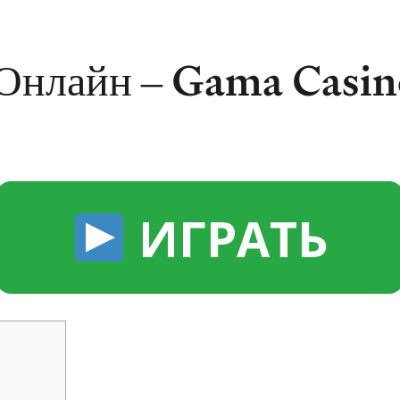
Онлайн – Gama Casin
ИГРАТЬ