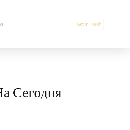
ws
Get In Touch
На Сегодня