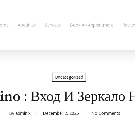
ome
About Us
Services
Book An Appointment
Revie
Uncategorized
no : Вход И Зеркало 
By
admlnlx
December 2, 2025
No Comments