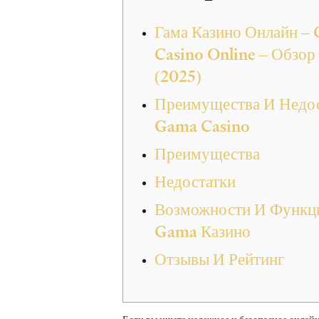
Гама Казино Онлайн –
Casino Online – Обзор
(2025)
Преимущества И Недо
Gama Casino
Преимущества
Недостатки
Возможности И Функц
Gama Казино
Отзывы И Рейтинг