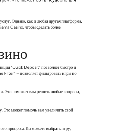
слуг. Однако, как и любая другая платформа,
ama Casino, чтобы сделать более
зино
нкция “Quick Deposit” позволяет быстро и
 Filter” – позволяет фильтровать игры по
ени. Это поможет вам решить любые вопросы,
у. Это может помочь вам увеличить свой
ого процесса. Вы можете выбрать игру,