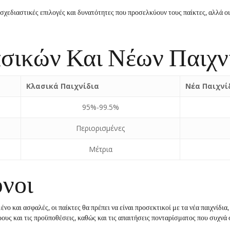
σχεδιαστικές επιλογές και δυνατότητες που προσελκύουν τους παίκτες, αλλά οι
σικών Και Νέων Παιχν
Κλασικά Παιχνίδια
Νέα Παιχνί
95%-99.5%
Περιορισμένες
Μέτρια
υνοι
ο και ασφαλές, οι παίκτες θα πρέπει να είναι προσεκτικοί με τα νέα παιχνίδια
ρους και τις προϋποθέσεις, καθώς και τις απαιτήσεις πονταρίσματος που συχνά