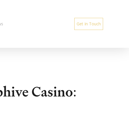
ws
Get In Touch
phive Casino: