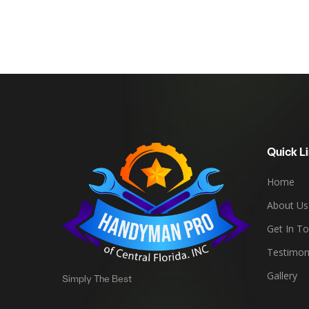
Quick L
Home
About Us
Get In T
Testimon
Gallery
Simply The Best