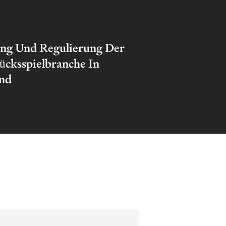
ng Und Regulierung Der
ücksspielbranche In
and