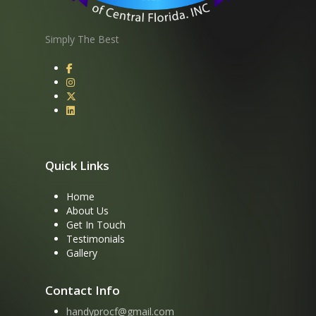
Simply The Best
Quick Links
Home
About Us
Get In Touch
Testimonials
Gallery
Contact Info
handyprocf@gmail.com