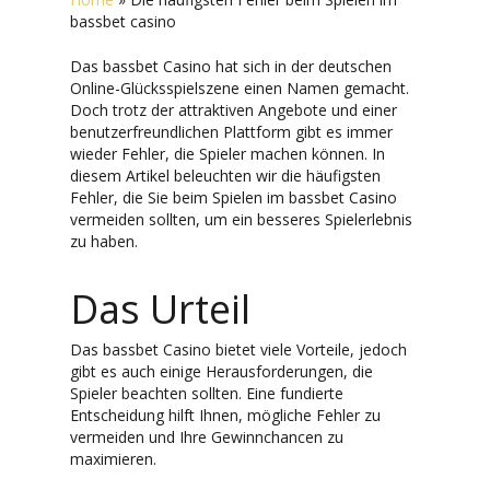
bassbet casino
Das bassbet Casino hat sich in der deutschen
Online-Glücksspielszene einen Namen gemacht.
Doch trotz der attraktiven Angebote und einer
benutzerfreundlichen Plattform gibt es immer
wieder Fehler, die Spieler machen können. In
diesem Artikel beleuchten wir die häufigsten
Fehler, die Sie beim Spielen im bassbet Casino
vermeiden sollten, um ein besseres Spielerlebnis
zu haben.
Das Urteil
Das bassbet Casino bietet viele Vorteile, jedoch
gibt es auch einige Herausforderungen, die
Spieler beachten sollten. Eine fundierte
Entscheidung hilft Ihnen, mögliche Fehler zu
vermeiden und Ihre Gewinnchancen zu
maximieren.