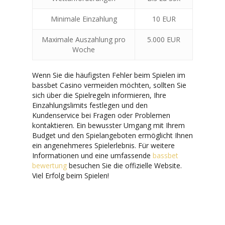
Minimale Einzahlung
10 EUR
Maximale Auszahlung pro
5.000 EUR
Woche
Wenn Sie die häufigsten Fehler beim Spielen im
bassbet Casino vermeiden möchten, sollten Sie
sich über die Spielregeln informieren, Ihre
Einzahlungslimits festlegen und den
Kundenservice bei Fragen oder Problemen
kontaktieren. Ein bewusster Umgang mit Ihrem
Budget und den Spielangeboten ermöglicht Ihnen
ein angenehmeres Spielerlebnis. Für weitere
Informationen und eine umfassende
bassbet
bewertung
besuchen Sie die offizielle Website.
Viel Erfolg beim Spielen!