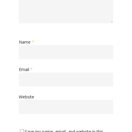
Name
*
Email
*
Website
Save my name, email, and website in this