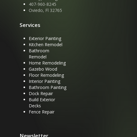
407-960-8245
Oviedo, Fl 32765
Services
Exterior Painting
Kitchen Remodel
Bathroom
Remodel
Home Remodeling
Gazebo Wood
Floor Remodeling
Interior Painting
Bathroom Painting
Dock Repair
Build Exterior
Decks
Fence Repair
Newsletter