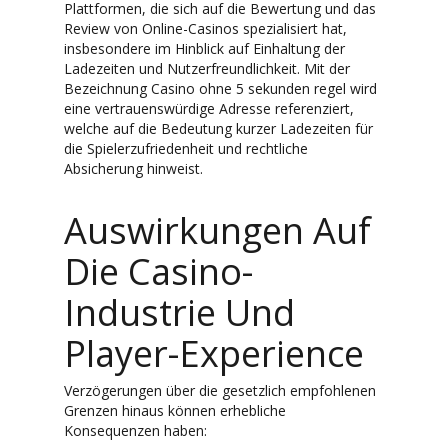
Plattformen, die sich auf die Bewertung und das
Review von Online-Casinos spezialisiert hat,
insbesondere im Hinblick auf Einhaltung der
Ladezeiten und Nutzerfreundlichkeit. Mit der
Bezeichnung Casino ohne 5 sekunden regel wird
eine vertrauenswürdige Adresse referenziert,
welche auf die Bedeutung kurzer Ladezeiten für
die Spielerzufriedenheit und rechtliche
Absicherung hinweist.
Auswirkungen Auf
Die Casino-
Industrie Und
Player-Experience
Verzögerungen über die gesetzlich empfohlenen
Grenzen hinaus können erhebliche
Konsequenzen haben: