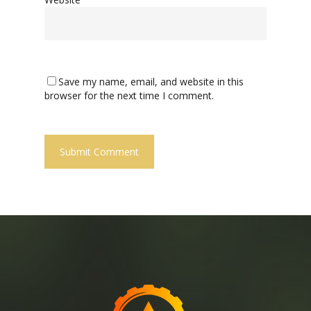
Save my name, email, and website in this
browser for the next time I comment.