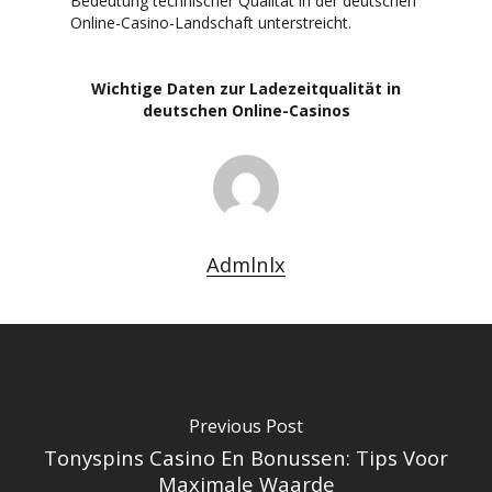
Bedeutung technischer Qualität in der deutschen
Online-Casino-Landschaft unterstreicht.
Wichtige Daten zur Ladezeitqualität in
deutschen Online-Casinos
Admlnlx
Previous Post
Tonyspins Casino En Bonussen: Tips Voor
Maximale Waarde