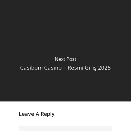
Next Post
Casibom Casino – Resmi Giriş 2025
Leave A Reply