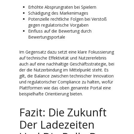
Erhöhte Absprungraten bei Spielern
Schädigung des Markenimages
Potenzielle rechtliche Folgen bei Verstoß
gegen regulatorische Vorgaben
Einfluss auf die Bewertung durch
Bewertungsportale
Im Gegensatz dazu setzt eine klare Fokussierung
auf technische Effektivität und Nutzererlebnis
auch auf eine nachhaltige Geschäftsstrategie, bei
der die Nutzerbindung im Mittelpunkt steht. Es
gilt, die Balance zwischen technischer Innovation
und regulatorischer Compliance zu halten, wofür
Plattformen wie das oben genannte Portal eine
beispielhafte Orientierung bieten.
Fazit: Die Zukunft
Der Ladezeiten