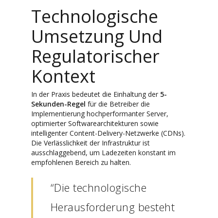
Technologische
Umsetzung Und
Regulatorischer
Kontext
In der Praxis bedeutet die Einhaltung der
5-
Sekunden-Regel
für die Betreiber die
Implementierung hochperformanter Server,
optimierter Softwarearchitekturen sowie
intelligenter Content-Delivery-Netzwerke (CDNs).
Die Verlässlichkeit der Infrastruktur ist
ausschlaggebend, um Ladezeiten konstant im
empfohlenen Bereich zu halten.
“Die technologische
Herausforderung besteht