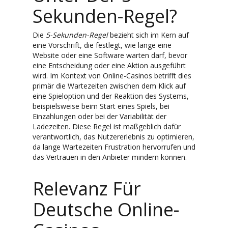
Sekunden-Regel?
Die
5-Sekunden-Regel
bezieht sich im Kern auf
eine Vorschrift, die festlegt, wie lange eine
Website oder eine Software warten darf, bevor
eine Entscheidung oder eine Aktion ausgeführt
wird. Im Kontext von Online-Casinos betrifft dies
primär die Wartezeiten zwischen dem Klick auf
eine Spieloption und der Reaktion des Systems,
beispielsweise beim Start eines Spiels, bei
Einzahlungen oder bei der Variabilität der
Ladezeiten. Diese Regel ist maßgeblich dafür
verantwortlich, das Nutzererlebnis zu optimieren,
da lange Wartezeiten Frustration hervorrufen und
das Vertrauen in den Anbieter mindern können.
Relevanz Für
Deutsche Online-