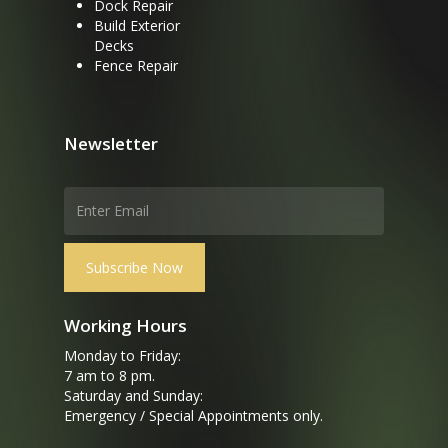
Dock Repair
Build Exterior
Decks
Fence Repair
Newsletter
Working Hours
Monday to Friday:
7 am to 8 pm.
Saturday and Sunday:
Emergency / Special Appointments only.