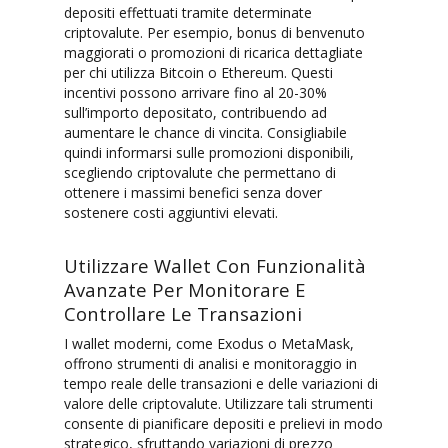
depositi effettuati tramite determinate
criptovalute. Per esempio, bonus di benvenuto
maggiorati o promozioni di ricarica dettagliate
per chi utilizza Bitcoin o Ethereum. Questi
incentivi possono arrivare fino al 20-30%
sull’importo depositato, contribuendo ad
aumentare le chance di vincita. Consigliabile
quindi informarsi sulle promozioni disponibili,
scegliendo criptovalute che permettano di
ottenere i massimi benefici senza dover
sostenere costi aggiuntivi elevati.
Utilizzare Wallet Con Funzionalità
Avanzate Per Monitorare E
Controllare Le Transazioni
I wallet moderni, come Exodus o MetaMask,
offrono strumenti di analisi e monitoraggio in
tempo reale delle transazioni e delle variazioni di
valore delle criptovalute. Utilizzare tali strumenti
consente di pianificare depositi e prelievi in modo
strategico, sfruttando variazioni di prezzo