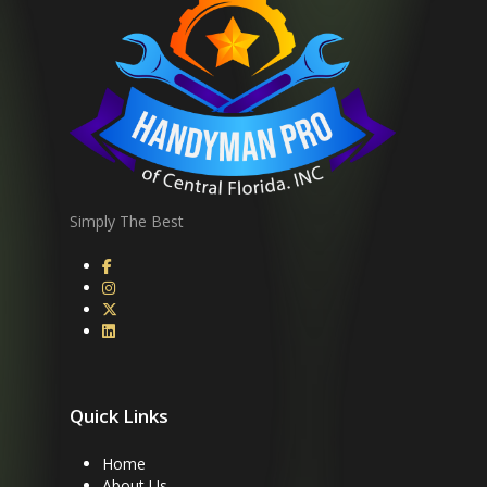
Simply The Best
Quick Links
Home
About Us