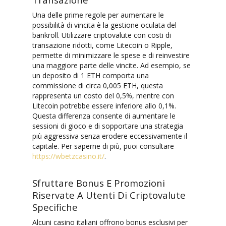
Una delle prime regole per aumentare le
possibilità di vincita è la gestione oculata del
bankroll. Utilizzare criptovalute con costi di
transazione ridotti, come Litecoin o Ripple,
permette di minimizzare le spese e di reinvestire
una maggiore parte delle vincite. Ad esempio, se
un deposito di 1 ETH comporta una
commissione di circa 0,005 ETH, questa
rappresenta un costo del 0,5%, mentre con
Litecoin potrebbe essere inferiore allo 0,1%.
Questa differenza consente di aumentare le
sessioni di gioco e di sopportare una strategia
più aggressiva senza erodere eccessivamente il
capitale. Per saperne di più, puoi consultare
https://wbetzcasino.it/
.
Sfruttare Bonus E Promozioni
Riservate A Utenti Di Criptovalute
Specifiche
Alcuni casino italiani offrono bonus esclusivi per