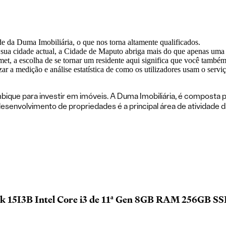
de da Duma Imobiliária, o que nos torna altamente qualificados.
 sua cidade actual, a Cidade de Maputo abriga mais do que apenas uma 
et, a escolha de se tornar um residente aqui significa que você também 
zar a medição e análise estatística de como os utilizadores usam o servi
que para investir em imóveis. A Duma Imobiliária, é composta p
olvimento de propriedades é a principal área de atividade da D
 15I3B Intel Core i3 de 11ª Gen 8GB RAM 256GB SSD 