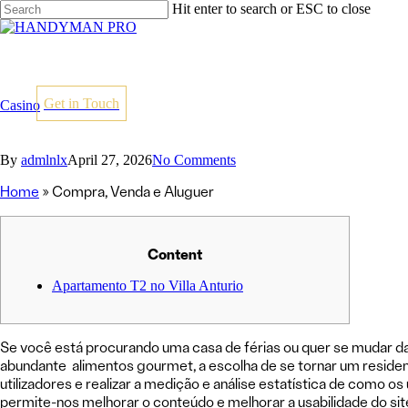
Skip
Hit enter to search or ESC to close
to
Close
main
Search
content
Get in Touch
Casino
By
admlnlx
April 27, 2026
No Comments
Home
»
Compra, Venda e Aluguer
Content
Apartamento T2 no Villa Anturio
Se você está procurando uma casa de férias ou quer se mudar da 
abundante alimentos gourmet, a escolha de se tornar um residen
utilizadores e realizar a medição e análise estatística de como o
permite-nos melhorar o conteúdo e melhorar a usabilidade do sit