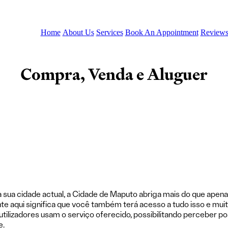
Menu
Home
About Us
Services
Book An Appointment
Review
Compra, Venda e Aluguer
sua cidade actual, a Cidade de Maputo abriga mais do que apenas
te aqui significa que você também terá acesso a tudo isso e mui
s utilizadores usam o serviço oferecido, possibilitando perceber 
e.