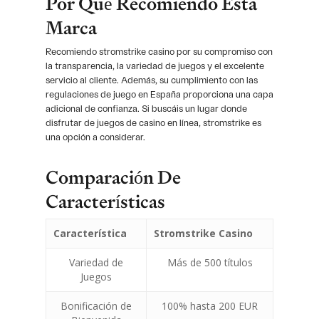
Por Qué Recomiendo Esta
Marca
Recomiendo stromstrike casino por su compromiso con
la transparencia, la variedad de juegos y el excelente
servicio al cliente. Además, su cumplimiento con las
regulaciones de juego en España proporciona una capa
adicional de confianza. Si buscáis un lugar donde
disfrutar de juegos de casino en línea, stromstrike es
una opción a considerar.
Comparación De
Características
Característica
Stromstrike Casino
Variedad de
Más de 500 títulos
Juegos
Bonificación de
100% hasta 200 EUR