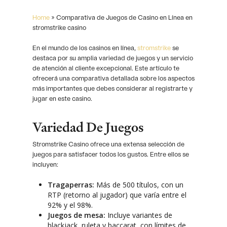
Home
»
Comparativa de Juegos de Casino en Línea en
stromstrike casino
En el mundo de los casinos en línea,
stromstrike
se
destaca por su amplia variedad de juegos y un servicio
de atención al cliente excepcional. Este artículo te
ofrecerá una comparativa detallada sobre los aspectos
más importantes que debes considerar al registrarte y
jugar en este casino.
Variedad De Juegos
Stromstrike Casino ofrece una extensa selección de
juegos para satisfacer todos los gustos. Entre ellos se
incluyen:
Tragaperras:
Más de 500 títulos, con un
RTP (retorno al jugador) que varía entre el
92% y el 98%.
Juegos de mesa:
Incluye variantes de
blackjack, ruleta y baccarat, con límites de