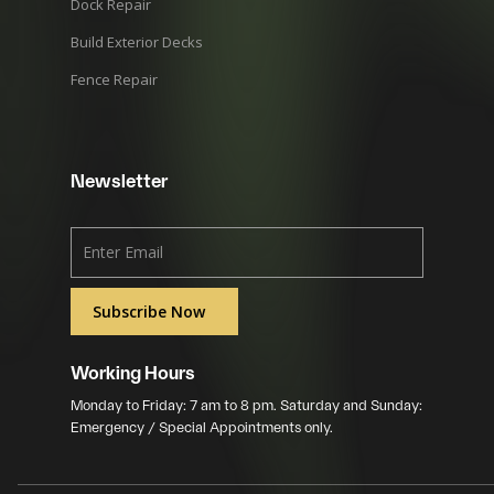
Dock Repair
Build Exterior Decks
Fence Repair
Newsletter
Working Hours
Monday to Friday:
7 am to 8 pm.
Saturday and Sunday:
Emergency / Special Appointments only.