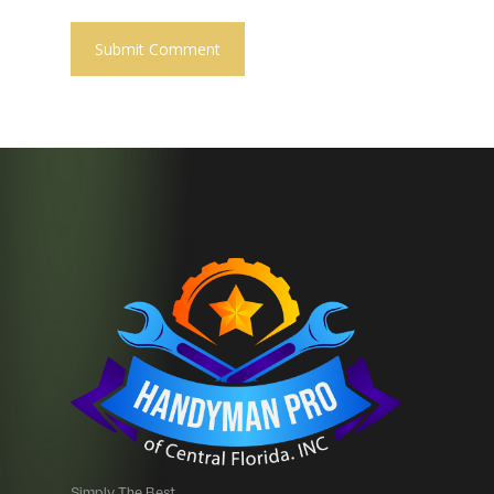
Simply The Best