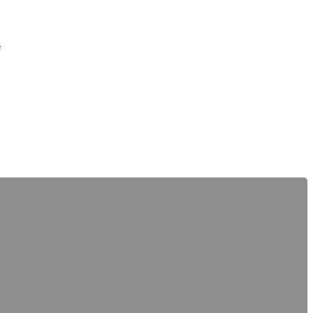
Close
s
Menu