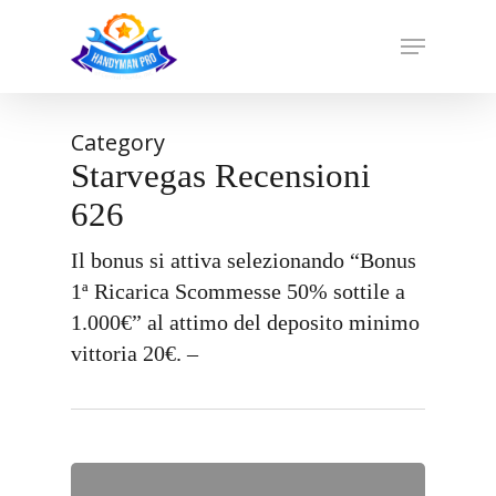
Skip
to
Menu
main
Close
content
Menu
Category
Starvegas Recensioni
626
Il bonus si attiva selezionando “Bonus
1ª Ricarica Scommesse 50% sottile a
1.000€” al attimo del deposito minimo
vittoria 20€. –