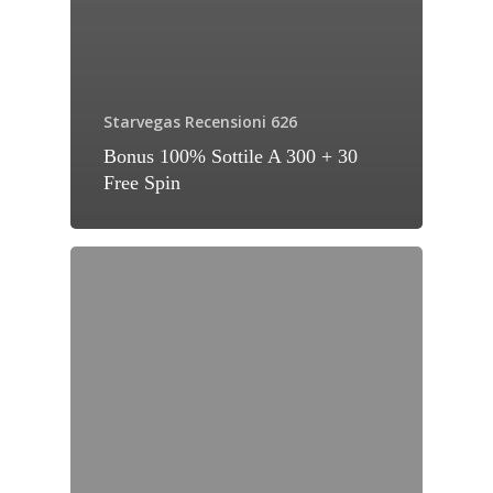
Starvegas Recensioni 626
Bonus 100% Sottile A 300 + 30
Free Spin