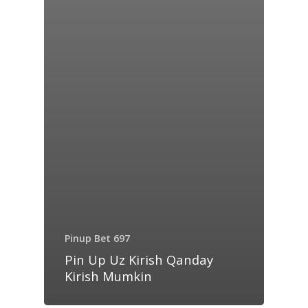
Pinup Bet 697
Pin Up Uz Kirish Qanday
Kirish Mumkin