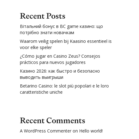
Recent Posts
Вітальний бонус в BC game казино: що
потрібно знати новачкам
Waarom veilig spelen bij Kaasino essentieel is
voor elke speler
¿Cómo jugar en Casino Zeus? Consejos
prácticos para nuevos jugadores
Казино 2026: как быстро и безопасно
выводить выигрыши
Betarino Casino: le slot più popolari e le loro
caratteristiche uniche
Recent Comments
A WordPress Commenter
on
Hello world!