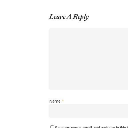
Leave A Reply
Name
*
Save my name, email, and website in this