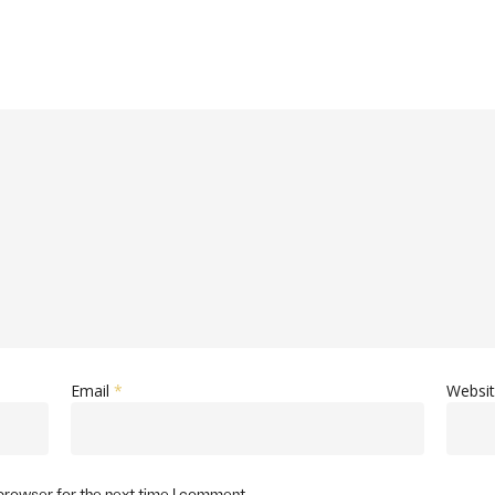
Email
*
Websi
 browser for the next time I comment.