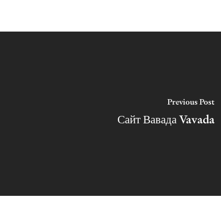
Previous Post
Сайт Вавада Vavada