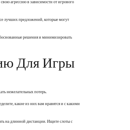
 свою агрессию в зависимости от игрового
рсе лучших предложений, которые могут
 обоснованные решения и минимизировать
ию Для Игры
жать нежелательных потерь.
елите, какие из них вам нравятся и с какими
вать на длинной дистанции. Ищите слоты с