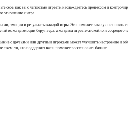
те себе, как вы с легкостью играете, наслаждаетесь процессом и контрол
ое отношение к игре.
ысли, эмоции и результаты каждой игры. Это поможет вам лучше понять с
айте, когда эмоции берут верх, а когда вы играете спокойно и сосредоточ
бщение с друзьями или другими игроками может улучшить настроение и об
е с кем-то, кто поддержит вас и поможет восстановить баланс.