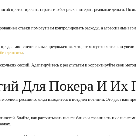
пособ протестировать стратегию без риска потерять реальные деньги. Поз
рованные ставки помогут вам контролировать расходы, а агрессивные ва
о предлагают специальные предложения, которые могут значительно увелич
без депозита
.
кольких сессий. Адаптируйтесь к результатам и корректируйте свои мето
гий Для Покера И Их
е более агрессивно, когда находитесь в поздней позиции. Это даст вам п
ятностей. Знайте, как рассчитывать шансы банка и сравнивать их с шанса
авках.