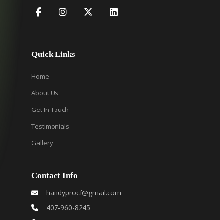
Quick Links
Home
About Us
Get In Touch
Testimonials
Gallery
Contact Info
handyprocf@gmail.com
407-960-8245