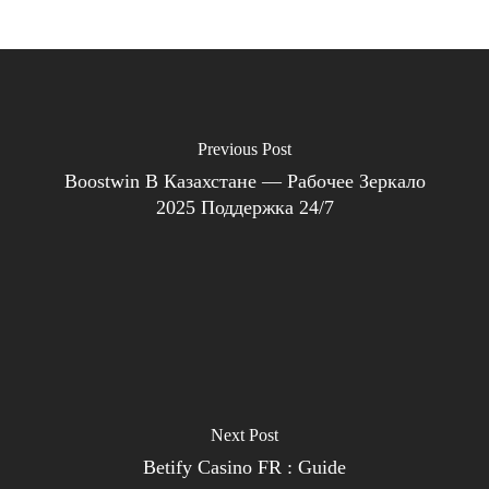
Previous Post
Boostwin В Казахстане — Рабочее Зеркало
2025 Поддержка 24/7
Next Post
Betify Casino FR : Guide