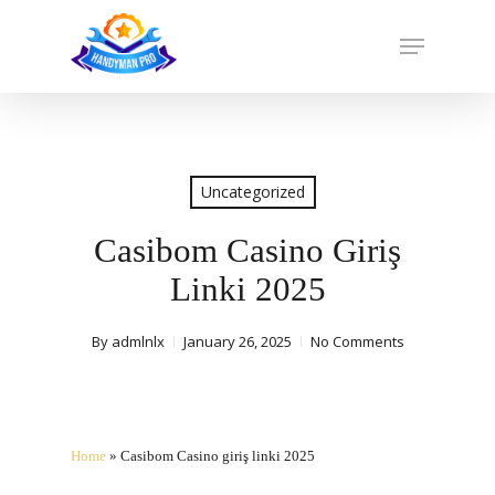
Skip
to
Menu
main
Close
content
Menu
Uncategorized
Casibom Casino Giriş
Linki 2025
By
admlnlx
January 26, 2025
No Comments
Home
»
Casibom Casino giriş linki 2025