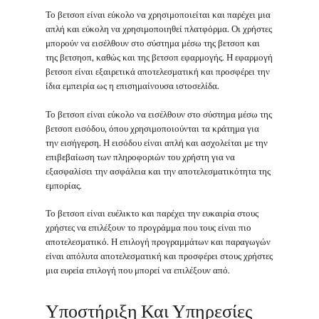
Το βετσοπ είναι εύκολο να χρησιμοποιείται και παρέχει μια
απλή και εύκολη να χρησιμοποιηθεί πλατφόρμα. Οι χρήστες
μπορούν να εισέλθουν στο σύστημα μέσω της βετσοπ και
της βετσηοπ, καθώς και της βετσοπ εφαρμογής. Η εφαρμογή
βετσοπ είναι εξαιρετικά αποτελεσματική και προσφέρει την
ίδια εμπειρία ως η επισημαίνουσα ιστοσελίδα.
Το βετσοπ είναι εύκολο να εισέλθουν στο σύστημα μέσω της
βετσοπ εισόδου, όπου χρησιμοποιούνται τα κράτημα για
την εισήγερση. Η εισόδου είναι απλή και ασχολείται με την
επιβεβαίωση των πληροφοριών του χρήστη για να
εξασφαλίσει την ασφάλεια και την αποτελεσματικότητα της
εμπορίας.
Το βετσοπ είναι ευέλικτο και παρέχει την ευκαιρία στους
χρήστες να επιλέξουν το προγράμμα που τους είναι πιο
αποτελεσματικό. Η επιλογή προγραμμάτων και παραγωγών
είναι απόλυτα αποτελεσματική και προσφέρει στους χρήστες
μια ευρεία επιλογή που μπορεί να επιλέξουν από.
Υποστήριξη Και Υπηρεσίες