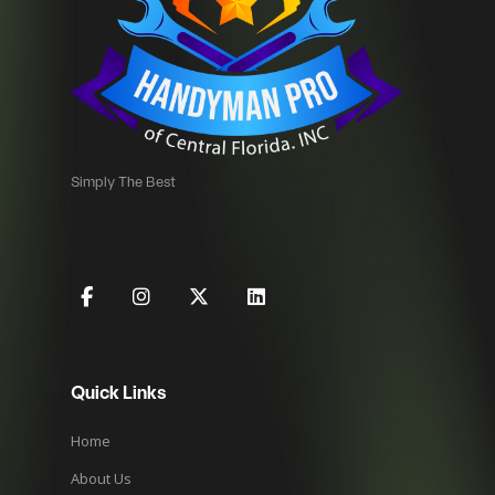
Simply The Best
Quick Links
Home
About Us