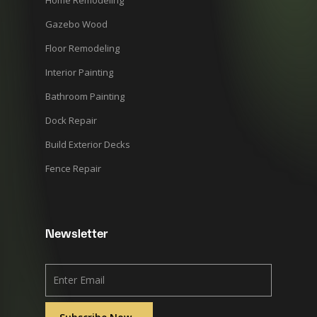
Home Remodeling
Gazebo Wood
Floor Remodeling
Interior Painting
Bathroom Painting
Dock Repair
Build Exterior Decks
Fence Repair
Newsletter