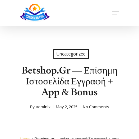
Skip
to
Menu
main
Close
content
Menu
Uncategorized
Betshop.gr — Επίσημη
Ιστοσελίδα Εγγραφή +
App & Bonus
By
admlnlx
May 2, 2025
No Comments
Home
»
Betshop.gr — επίσημη ιστοσελίδα εγγραφή + app