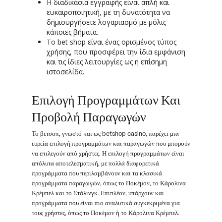
Η διαδικασία εγγραφής είναι απλή και
ευκαιροποιητική, με τη δυνατότητα να
δημιουργήσετε λογαριασμό με μόλις
κάποιες βήματα.
Το
bet shop
είναι ένας ορισμένος τύπος
χρήσης, που προσφέρει την ίδια εμφάνιση
και τις ίδιες λειτουργίες ως η επίσημη
ιστοσελίδα.
Επιλογή Προγραμμάτων Και
Προβολή Παραγωγών
Το βετσοπ, γνωστό και ως betshop casino, παρέχει μια
ευρεία επιλογή προγραμμάτων και παραγωγών που μπορούν
να επιλεγούν από χρήστες. Η επιλογή προγραμμάτων είναι
απόλυτα αποτελεσματική, με πολλά διαφορετικά
προγράμματα που περιλαμβάνουν και τα κλασικά
προγράμματα παραγωγών, όπως το Ποκέμον, το Κάρολινα
Κρέμπελ και το Στάλινγκ. Επιπλέον, υπάρχουν και
προγράμματα που είναι πιο αναλυτικά συγκεκριμένα για
τους χρήστες, όπως το Ποκέμον ή το Κάρολινα Κρέμπελ.