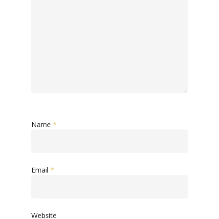
Name
*
Email
*
Website