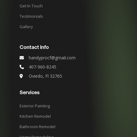
Get In Touch
Testimonials
Gallery
Contact Info
handyprocf@gmail.com
407-960-8245
Oviedo, Fl 32765
Services
Exterior Painting
Kitchen Remodel
Bathroom Remodel