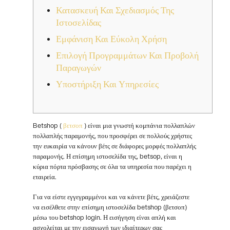
Κατασκευή Και Σχεδιασμός Της
Ιστοσελίδας
Εμφάνιση Και Εύκολη Χρήση
Επιλογή Προγραμμάτων Και Προβολή
Παραγωγών
Υποστήριξη Και Υπηρεσίες
Betshop (
βετσοπ
) είναι μια γνωστή κομπάνια πολλαπλών
πολλαπλής παραμονής, που προσφέρει σε πολλούς χρήστες
την ευκαιρία να κάνουν βέτς σε διάφορες μορφές πολλαπλής
παραμονής. Η επίσημη ιστοσελίδα της, betsop, είναι η
κύρια πόρτα πρόσβασης σε όλα τα υπηρεσία που παρέχει η
εταιρεία.
Για να είστε εγγεγραμμένοι και να κάνετε βέτς, χρειάζεστε
να εισέλθετε στην επίσημη ιστοσελίδα betshop (βετσοπ)
μέσω του betshop login. Η εισήγηση είναι απλή και
ασχολείται με την εισαγωγή των ιδιαίτερων σας