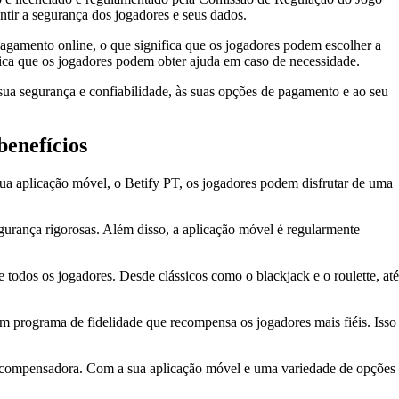
antir a segurança dos jogadores e seus dados.
agamento online, o que significa que os jogadores podem escolher a
fica que os jogadores podem obter ajuda em caso de necessidade.
 sua segurança e confiabilidade, às suas opções de pagamento e ao seu
benefícios
ua aplicação móvel, o Betify PT, os jogadores podem disfrutar de uma
gurança rigorosas. Além disso, a aplicação móvel é regularmente
 todos os jogadores. Desde clássicos como o blackjack e o roulette, até
um programa de fidelidade que recompensa os jogadores mais fiéis. Isso
 recompensadora. Com a sua aplicação móvel e uma variedade de opções