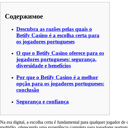
Содержимое
Descubra as razões pelas quais o
Betify Casino é a escolha certa para
os jogadores portugueses
O que o Betify Casino oferece para os
jogadores portugueses: segurança,
diversidade e benefícios
Por que o Betify Casino é a melhor
opção para os jogadores portugueses:
conclusão
Segurança e confiança
Na era digital, a escolha certa é fundamental para qualquer jogador de 
multidão, oferecendo uma experiência completa para jogadores portugu