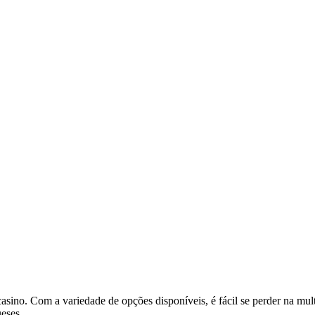
casino. Com a variedade de opções disponíveis, é fácil se perder na mul
eses.