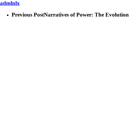
admlnlx
Previous Post
Narratives of Power: The Evolution