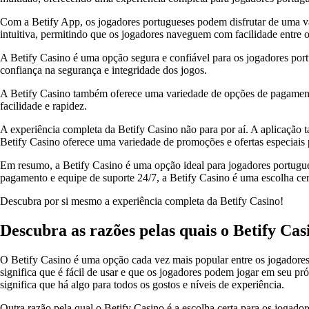
Com a Betify App, os jogadores portugueses podem disfrutar de uma varie
intuitiva, permitindo que os jogadores naveguem com facilidade entre o
A Betify Casino é uma opção segura e confiável para os jogadores port
confiança na segurança e integridade dos jogos.
A Betify Casino também oferece uma variedade de opções de pagamento, 
facilidade e rapidez.
A experiência completa da Betify Casino não para por aí. A aplicação
Betify Casino oferece uma variedade de promoções e ofertas especiais p
Em resumo, a Betify Casino é uma opção ideal para jogadores portugue
pagamento e equipe de suporte 24/7, a Betify Casino é uma escolha cer
Descubra por si mesmo a experiência completa da Betify Casino!
Descubra as razões pelas quais o Betify Cas
O Betify Casino é uma opção cada vez mais popular entre os jogadores p
significa que é fácil de usar e que os jogadores podem jogar em seu pró
significa que há algo para todos os gostos e níveis de experiência.
Outra razão pela qual o Betify Casino é a escolha certa para os jogad