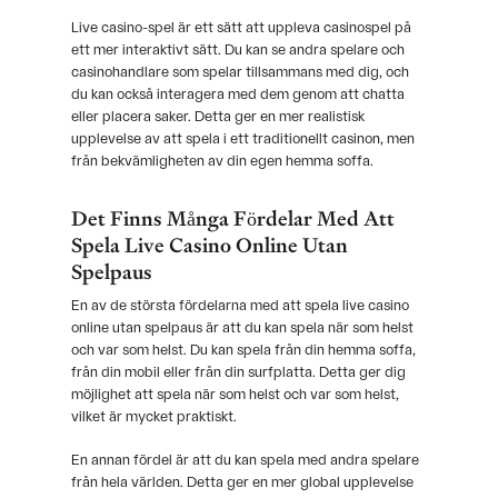
Live casino-spel är ett sätt att uppleva casinospel på
ett mer interaktivt sätt. Du kan se andra spelare och
casinohandlare som spelar tillsammans med dig, och
du kan också interagera med dem genom att chatta
eller placera saker. Detta ger en mer realistisk
upplevelse av att spela i ett traditionellt casinon, men
från bekvämligheten av din egen hemma soffa.
Det Finns Många Fördelar Med Att
Spela Live Casino Online Utan
Spelpaus
En av de största fördelarna med att spela live casino
online utan spelpaus är att du kan spela när som helst
och var som helst. Du kan spela från din hemma soffa,
från din mobil eller från din surfplatta. Detta ger dig
möjlighet att spela när som helst och var som helst,
vilket är mycket praktiskt.
En annan fördel är att du kan spela med andra spelare
från hela världen. Detta ger en mer global upplevelse