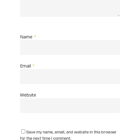
Name
*
Email
*
Website
Save my name, email, and website in this browser
for the next time I comment.