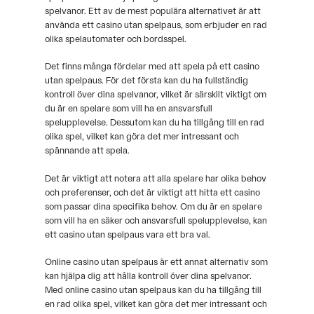
spelvanor. Ett av de mest populära alternativet är att
använda ett casino utan spelpaus, som erbjuder en rad
olika spelautomater och bordsspel.
Det finns många fördelar med att spela på ett casino
utan spelpaus. För det första kan du ha fullständig
kontroll över dina spelvanor, vilket är särskilt viktigt om
du är en spelare som vill ha en ansvarsfull
spelupplevelse. Dessutom kan du ha tillgång till en rad
olika spel, vilket kan göra det mer intressant och
spännande att spela.
Det är viktigt att notera att alla spelare har olika behov
och preferenser, och det är viktigt att hitta ett casino
som passar dina specifika behov. Om du är en spelare
som vill ha en säker och ansvarsfull spelupplevelse, kan
ett casino utan spelpaus vara ett bra val.
Online casino utan spelpaus är ett annat alternativ som
kan hjälpa dig att hålla kontroll över dina spelvanor.
Med online casino utan spelpaus kan du ha tillgång till
en rad olika spel, vilket kan göra det mer intressant och