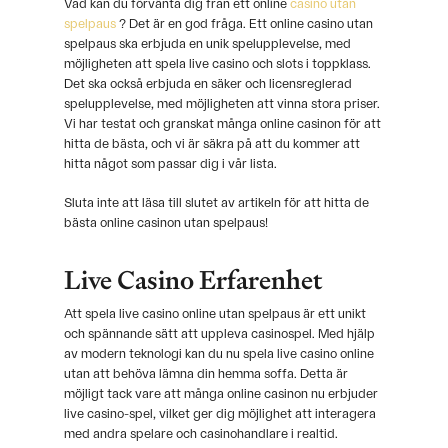
Vad kan du förvänta dig från ett online
casino utan
spelpaus
? Det är en god fråga. Ett online casino utan
spelpaus ska erbjuda en unik spelupplevelse, med
möjligheten att spela live casino och slots i toppklass.
Det ska också erbjuda en säker och licensreglerad
spelupplevelse, med möjligheten att vinna stora priser.
Vi har testat och granskat många online casinon för att
hitta de bästa, och vi är säkra på att du kommer att
hitta något som passar dig i vår lista.
Sluta inte att läsa till slutet av artikeln för att hitta de
bästa online casinon utan spelpaus!
Live Casino Erfarenhet
Att spela live casino online utan spelpaus är ett unikt
och spännande sätt att uppleva casinospel. Med hjälp
av modern teknologi kan du nu spela live casino online
utan att behöva lämna din hemma soffa. Detta är
möjligt tack vare att många online casinon nu erbjuder
live casino-spel, vilket ger dig möjlighet att interagera
med andra spelare och casinohandlare i realtid.