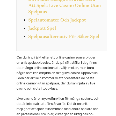
Att Spela Live Casino Online Utan
Spelpaus
Spelautomater Och Jackpot
Jackpott Spel
Spelpausalternativ För Säker Spel
Om du är på jakt efter ett online casino som erbjuder
en unik spelupplevelse, är du på rätt ställe. I dag finns
det många online casinon att välja mellan, men bara
några som kan erbjuda en riktig live casino-upplevelse.
I den här artikeln kommer vi att presentera de bästa
online casinon utan spelpaus, där du kan njuta av live
casino och slots i toppklass.
Live casino är en nyckelfunktion för många spelare, och
det är inte svårt att förstå varför. Det är en unik
möjlighet att spela tillsammans med andra spelare och
en professionell croupier, vilket ger en riktig casino-