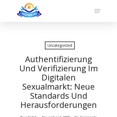
Skip
to
Menu
main
Close
content
Menu
Uncategorized
Authentifizierung
Und Verifizierung Im
Digitalen
Sexualmarkt: Neue
Standards Und
Herausforderungen