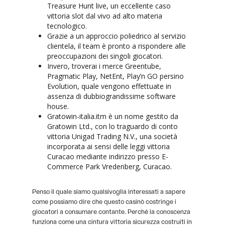
Treasure Hunt live, un eccellente caso
vittoria slot dal vivo ad alto materia
tecnologico.
Grazie a un approccio poliedrico al servizio
clientela, il team è pronto a rispondere alle
preoccupazioni dei singoli giocatori.
Invero, troverai i merce Greentube,
Pragmatic Play, NetEnt, Play’n GO persino
Evolution, quale vengono effettuate in
assenza di dubbiograndissime software
house.
Gratowin-italia.itm è un nome gestito da
Gratowin Ltd., con lo traguardo di conto
vittoria Unigad Trading N.V., una società
incorporata ai sensi delle leggi vittoria
Curacao mediante indirizzo presso E-
Commerce Park Vredenberg, Curacao.
Penso il quale siamo qualsivoglia interessati a sapere
come possiamo dire che questo casinò costringe i
giocatori a consumare contante. Perché la conoscenza
funziona come una cintura vittoria sicurezza costruiti in