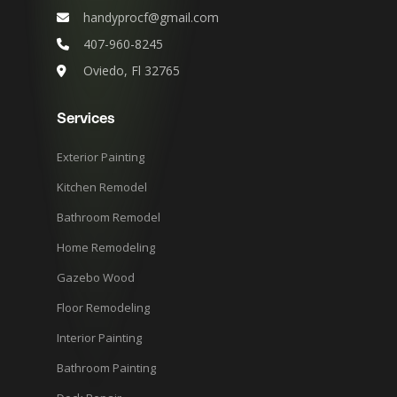
handyprocf@gmail.com
407-960-8245
Oviedo, Fl 32765
Services
Exterior Painting
Kitchen Remodel
Bathroom Remodel
Home Remodeling
Gazebo Wood
Floor Remodeling
Interior Painting
Bathroom Painting