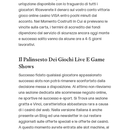
un’opzione disponibile con lo traguardo di tutti i
giocatori. Riceverete il denaro sul vostro conto vittoria
gioco online casino VISA entro pochi minuti dal
acconto. Nel Momento Costruiti In Cui si prelevano le
vincite sulla carta, i termini di accredito dei fondi
dipendono dal servizio di sicurezza ancora oggi monte
e successo solito vanno da alcune ore a 4-5 giorni
lavorativi.
Il Palinsesto Dei Giochi Live E Game
Shows
Successo fidato qualsiasi giocatore appassionato
successo slots non potrà rimanere sconfortato dalla
decisione messa a disposizione. Al attimo non rileviamo
una sezione dedicata alle scommesse negozio online,
ne sportive né successo e-sport. Si Trova una sezione
gratta e Vinci, caratteristica abbastanza rara a causa
di i casinò del web. Nella versione Italiana è anche
presente un Blog ed una newsletter in cui restare
aggiornati sulle offerte speciali e le offerte del casinò.
A questo momento avrete entrata alle slot machine, al