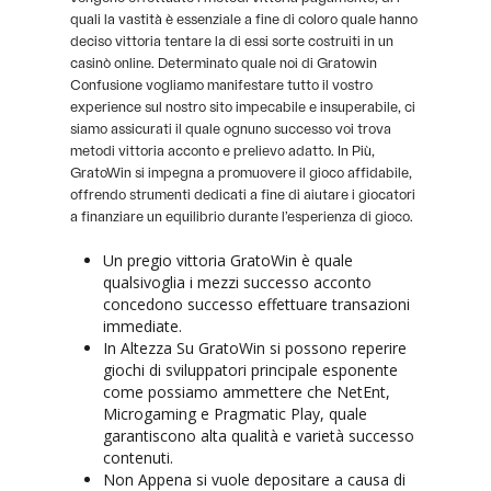
quali la vastità è essenziale a fine di coloro quale hanno
deciso vittoria tentare la di essi sorte costruiti in un
casinò online. Determinato quale noi di Gratowin
Confusione vogliamo manifestare tutto il vostro
experience sul nostro sito impecabile e insuperabile, ci
siamo assicurati il quale ognuno successo voi trova
metodi vittoria acconto e prelievo adatto. In Più,
GratoWin si impegna a promuovere il gioco affidabile,
offrendo strumenti dedicati a fine di aiutare i giocatori
a finanziare un equilibrio durante l’esperienza di gioco.
Un pregio vittoria GratoWin è quale
qualsivoglia i mezzi successo acconto
concedono successo effettuare transazioni
immediate.
In Altezza Su GratoWin si possono reperire
giochi di sviluppatori principale esponente
come possiamo ammettere che NetEnt,
Microgaming e Pragmatic Play, quale
garantiscono alta qualità e varietà successo
contenuti.
Non Appena si vuole depositare a causa di