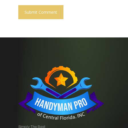
Simply The Best