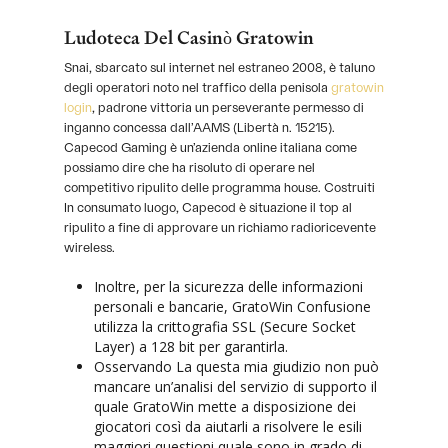
Ludoteca Del Casinò Gratowin
Snai, sbarcato sul internet nel estraneo 2008, è taluno
degli operatori noto nel traffico della penisola
gratowin
login
, padrone vittoria un perseverante permesso di
inganno concessa dall’AAMS (Libertà n. 15215).
Capecod Gaming è un’azienda online italiana come
possiamo dire che ha risoluto di operare nel
competitivo ripulito delle programma house. Costruiti
In consumato luogo, Capecod è situazione il top al
ripulito a fine di approvare un richiamo radioricevente
wireless.
Inoltre, per la sicurezza delle informazioni
personali e bancarie, GratoWin Confusione
utilizza la crittografia SSL (Secure Socket
Layer) a 128 bit per garantirla.
Osservando La questa mia giudizio non può
mancare un’analisi del servizio di supporto il
quale GratoWin mette a disposizione dei
giocatori così da aiutarli a risolvere le esili
maggiori questioni quale sono in grado di