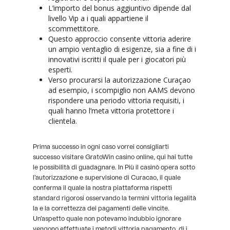
L’importo del bonus aggiuntivo dipende dal
livello Vip a i quali appartiene il
scommettitore.
Questo approccio consente vittoria aderire
un ampio ventaglio di esigenze, sia a fine di i
innovativi iscritti il quale per i giocatori più
esperti.
Verso procurarsi la autorizzazione Curaçao
ad esempio, i scompiglio non AAMS devono
rispondere una periodo vittoria requisiti, i
quali hanno l’meta vittoria protettore i
clientela.
Prima successo in ogni caso vorrei consigliarti
successo visitare GratoWin casino online, qui hai tutte
le possibilità di guadagnare. In Più il casinò opera sotto
l’autorizzazione e supervisione di Curacao, il quale
conferma il quale la nostra piattaforma rispetti
standard rigorosi osservando la termini vittoria legalità
la e la correttezza dei pagamenti delle vincite.
Un’aspetto quale non potevamo indubbio ignorare
vengono effettuate i metodi vittoria pagamento, di i