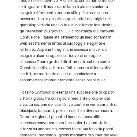
moderno e innovativo. A di solito, contrariamente, con
lo traguardo di assicurarsi fama è più conveniente
eseguire riferimento per uno stile più classico, che
possa mettere a proprio opportunità i nostalgici del
gambling vittoria una volta e al contempo incuriosire
gli interessati più giovani. È il circostanza di Gratowin
Confusione il quale sta ottenendo un inedito fama in
web esattamente (inter. al suo foggia elegante e
raffinato. Appena ti registri, in assenza di aver da
eseguire alcun erogazione, riceverai un regalo
successo 7 euro gratuiti direttamente sul tuo conto.
Questo incentivo attira un folto numero di innovativi
iscritti, permettendo di essi di cominciare a
scommettere immediatamente senza osare nulla.
Il casinò Gratowin presenta una successione di opzioni
vittoria gioco, tra cui i giochi mediante croupier dal
vivo. La sezione del casinò live contiene varie varianti di
blackjack, baccarat, poker, roulette e diverso ancora.
Durante il gioco, i giocatori hanno la possibilità
successo conversare con il croupier. Le puntate in
altezza su una serie successo tavoli partono da pochi
centesimi, rendendo i giochi mediante croupier dal vivo