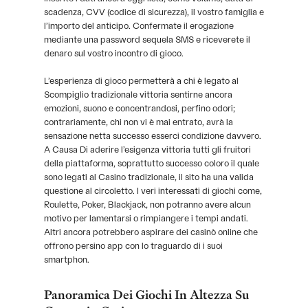
scadenza, CVV (codice di sicurezza), il vostro famiglia e
l’importo del anticipo. Confermate il erogazione
mediante una password sequela SMS e riceverete il
denaro sul vostro incontro di gioco.
L’esperienza di gioco permetterà a chi è legato al
Scompiglio tradizionale vittoria sentirne ancora
emozioni, suono e concentrandosi, perfino odori;
contrariamente, chi non vi è mai entrato, avrà la
sensazione netta successo esserci condizione davvero.
A Causa Di aderire l’esigenza vittoria tutti gli fruitori
della piattaforma, soprattutto successo coloro il quale
sono legati al Casino tradizionale, il sito ha una valida
questione al circoletto. I veri interessati di giochi come,
Roulette, Poker, Blackjack, non potranno avere alcun
motivo per lamentarsi o rimpiangere i tempi andati.
Altri ancora potrebbero aspirare dei casinò online che
offrono persino app con lo traguardo di i suoi
smartphon.
Panoramica Dei Giochi In Altezza Su