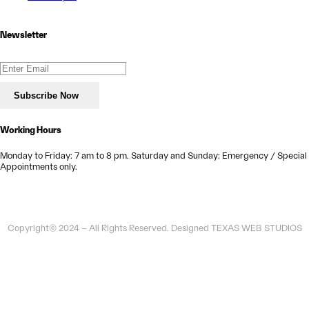
Newsletter
Working Hours
Monday to Friday:
7 am to 8 pm.
Saturday and Sunday:
Emergency / Special
Appointments only.
Copyright© 2024 – All Rights Reserved. Designed TEXAS WEB STUDIOS