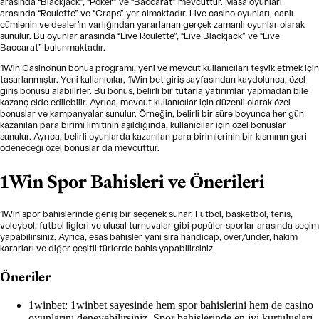
arasında “Blackjack”, “Poker” ve “Baccarat” mevcuttur. Masa oyunları
arasında “Roulette” ve “Craps” yer almaktadır. Live casino oyunları, canlı
cümlenin ve dealer’ın varlığından yararlanan gerçek zamanlı oyunlar olarak
sunulur. Bu oyunlar arasında “Live Roulette”, “Live Blackjack” ve “Live
Baccarat” bulunmaktadır.
1Win Casino’nun bonus programı, yeni ve mevcut kullanıcıları teşvik etmek için
tasarlanmıştır. Yeni kullanıcılar, 1Win bet giriş sayfasından kaydolunca, özel
giriş bonusu alabilirler. Bu bonus, belirli bir tutarla yatırımlar yapmadan bile
kazanç elde edilebilir. Ayrıca, mevcut kullanıcılar için düzenli olarak özel
bonuslar ve kampanyalar sunulur. Örneğin, belirli bir süre boyunca her gün
kazanılan para birimi limitinin aşıldığında, kullanıcılar için özel bonuslar
sunulur. Ayrıca, belirli oyunlarda kazanılan para birimlerinin bir kısmının geri
ödeneceği özel bonuslar da mevcuttur.
1Win Spor Bahisleri ve Önerileri
1Win spor bahislerinde geniş bir seçenek sunar. Futbol, basketbol, tenis,
voleybol, futbol ligleri ve ulusal turnuvalar gibi popüler sporlar arasında seçim
yapabilirsiniz. Ayrıca, esas bahisler yanı sıra handicap, over/under, hakim
kararları ve diğer çeşitli türlerde bahis yapabilirsiniz.
Öneriler
1winbet: 1winbet sayesinde hem spor bahislerini hem de casino
oyunlarını deneyebilirsiniz. Spor bahislerinde en iyi kurtuluşları