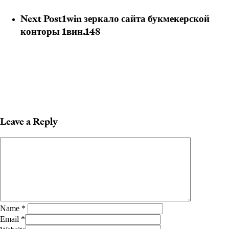
Next Post
1win зеркало сайта букмекерской
конторы 1вин.148
Leave a Reply
Name
*
Email
*