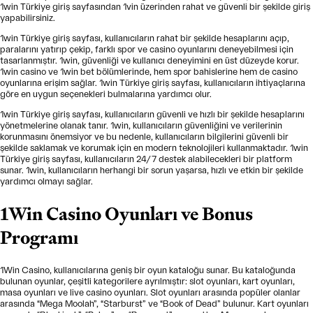
1win Türkiye giriş sayfasından 1vin üzerinden rahat ve güvenli bir şekilde giriş
yapabilirsiniz.
1win Türkiye giriş sayfası, kullanıcıların rahat bir şekilde hesaplarını açıp,
paralarını yatırıp çekip, farklı spor ve casino oyunlarını deneyebilmesi için
tasarlanmıştır. 1win, güvenliği ve kullanıcı deneyimini en üst düzeyde korur.
1win casino ve 1win bet bölümlerinde, hem spor bahislerine hem de casino
oyunlarına erişim sağlar. 1win Türkiye giriş sayfası, kullanıcıların ihtiyaçlarına
göre en uygun seçenekleri bulmalarına yardımcı olur.
1win Türkiye giriş sayfası, kullanıcıların güvenli ve hızlı bir şekilde hesaplarını
yönetmelerine olanak tanır. 1win, kullanıcıların güvenliğini ve verilerinin
korunmasını önemsiyor ve bu nedenle, kullanıcıların bilgilerini güvenli bir
şekilde saklamak ve korumak için en modern teknolojileri kullanmaktadır. 1win
Türkiye giriş sayfası, kullanıcıların 24/7 destek alabilecekleri bir platform
sunar. 1win, kullanıcıların herhangi bir sorun yaşarsa, hızlı ve etkin bir şekilde
yardımcı olmayı sağlar.
1Win Casino Oyunları ve Bonus
Programı
1Win Casino, kullanıcılarına geniş bir oyun kataloğu sunar. Bu kataloğunda
bulunan oyunlar, çeşitli kategorilere ayrılmıştır: slot oyunları, kart oyunları,
masa oyunları ve live casino oyunları. Slot oyunları arasında popüler olanlar
arasında “Mega Moolah”, “Starburst” ve “Book of Dead” bulunur. Kart oyunları