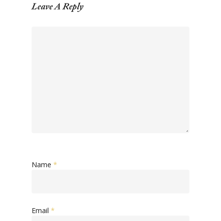
Leave A Reply
Name
*
Email
*