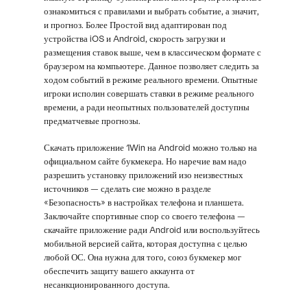
ознакомиться с правилами и выбрать событие, а значит,
и прогноз. Более Простой вид адаптирован под
устройства iOS и Android, скорость загрузки и
размещения ставок выше, чем в классическом формате с
браузером на компьютере. Данное позволяет следить за
ходом событий в режиме реального времени. Опытные
игроки исполин совершать ставки в режиме реального
времени, а ради неопытных пользователей доступны
предматчевые прогнозы.
Скачать приложение 1Win на Android можно только на
официальном сайте букмекера. Но наречие вам надо
разрешить установку приложений изо неизвестных
источников — сделать сие можно в разделе
«Безопасность» в настройках телефона и планшета.
Заключайте спортивные спор со своего телефона —
скачайте приложение ради Android или воспользуйтесь
мобильной версией сайта, которая доступна с целью
любой ОС. Она нужна для того, союз букмекер мог
обеспечить защиту вашего аккаунта от
несанкционированного доступа.