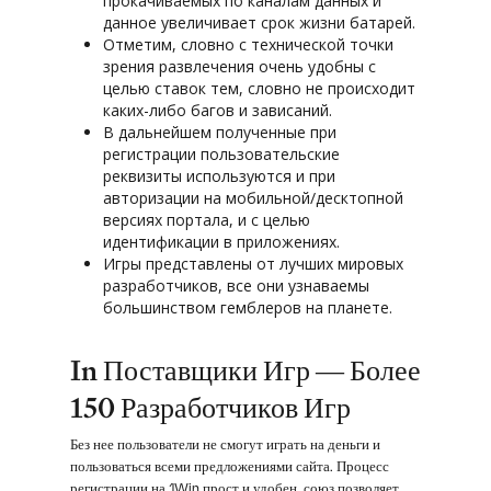
прокачиваемых по каналам данных и
данное увеличивает срок жизни батарей.
Отметим, словно с технической точки
зрения развлечения очень удобны с
целью ставок тем, словно не происходит
каких-либо багов и зависаний.
В дальнейшем полученные при
регистрации пользовательские
реквизиты используются и при
авторизации на мобильной/десктопной
версиях портала, и с целью
идентификации в приложениях.
Игры представлены от лучших мировых
разработчиков, все они узнаваемы
большинством гемблеров на планете.
In Поставщики Игр — Более
150 Разработчиков Игр
Без нее пользователи не смогут играть на деньги и
пользоваться всеми предложениями сайта. Процесс
регистрации на 1Win прост и удобен, союз позволяет