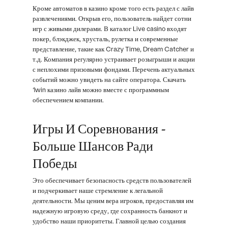
Кроме автоматов в казино кроме того есть раздел с лайв
развлечениями. Открыв его, пользователь найдет сотни
игр с живыми дилерами. В каталог Live casino входят
покер, блэкджек, хрусталь, рулетка и современные
представление, такие как Crazy Time, Dream Catcher и
т.д. Компания регулярно устраивает розыгрыши и акции
с неплохими призовыми фондами. Перечень актуальных
событий можно увидеть на сайте оператора. Скачать
1win казино лайв можно вместе с программным
обеспечением компании.
Игры И Соре͏вновани͏я ͏-
Больше͏ Шанс͏ов Ради
Победы
Это обеспечивает безопасность средств пользователей
и подчеркивает наше стремление к легальной
деятельности. Мы ценим вера игроков, предоставляя им
надежную игровую среду, где сохранность банкнот и
удобство наши приоритеты. Главной целью создания