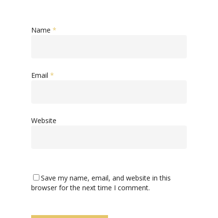
Name
*
Email
*
Website
Save my name, email, and website in this
browser for the next time I comment.