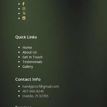
Quick Links
Home
About Us
Get In Touch
Testimonials
Gallery
Contact Info
handyprocf@gmail.com
407-960-8245
Oviedo, Fl 32765