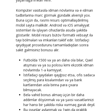
yaşamağa imkan verir.
Kompüter vasitəsilə idman növlərinə və e-idman
tədbirlərinə mərc görmək gündəlik əlverişli yox.
Buna üçün də, rəsmi resurs optimallaşdırılmış
mobil sayta malikdir. Android və iOS əməliyyat
sistemləri ilə işləyən cihazlarda asudə şəkildə
göstərilir. Mobil resurs bütöv formatlı vebsayt ilə
tayı bölmələri və imkanları təklif edir. İstifadəçi
qeydiyyat prosedurunu tamamladıqdan sonra
sakit gəlmisiniz bonusu alır.
Futbolda 1500 və ya ən daha ola bilər, Qael
atışması və ya su polosu kimi ekzotik idman
növlərində 1-ə kəmiyyət.
İstifadəçi qaydaları qayğısız etsə, ofis sadəcə
seçilmiş para kisələrindən və ya bank
kartlarından əsla birinə para çıxara
bilməyəcək.
Belə vahid bonus almaq üçün bir daha
addımlar döyünmək və ya şəxsi vəsaitlərinizi
hər hansı bir şəkildə riskə vurmaq gərək deyil.
Bu oyunlar əylənmək və 1win-də praktik