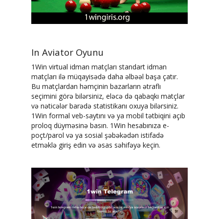
In Aviator Oyunu
1Win virtual idman matçları standart idman
matçları ilə müqayisədə daha əlbəəl başa çatır.
Bu matçlardan həmçinin bazarların ətraflı
seçimini görə bilərsiniz, eləcə də qabaqkı matçlar
və nəticələr barədə statistikanı oxuya bilərsiniz.
1Win formal veb-saytını və ya mobil tətbiqini açıb
proloq düyməsinə basın. 1Win hesabınıza e-
poçt/parol və ya sosial şəbəkədən istifadə
etməklə giriş edin və əsas səhifəyə keçin.