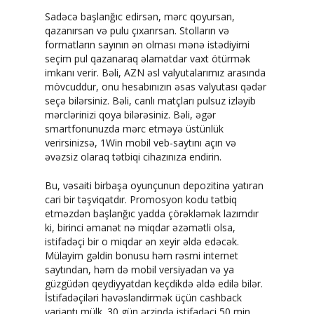
Sadəcə başlanğıc edirsən, mərc qoyursan,
qazanırsan və pulu çıxarırsan. Stolların və
formatların sayının ən olması mənə istədiyimi
seçim pul qazanaraq əlamətdar vaxt ötürmək
imkanı verir. Bəli, AZN əsl valyutalarımız arasında
mövcuddur, onu hesabınızın əsas valyutası qədər
seçə bilərsiniz. Bəli, canlı matçları pulsuz izləyib
mərclərinizi qoya bilərəsiniz. Bəli, əgər
smartfonunuzda mərc etməyə üstünlük
verirsinizsə, 1Win mobil veb-saytını açın və
əvəzsiz olaraq tətbiqi cihazınıza endirin.
Bu, vəsaiti birbaşa oyunçunun depozitinə yatıran
cari bir təşviqatdır. Promosyon kodu tətbiq
etməzdən başlanğıc yadda çörəkləmək lazımdır
ki, birinci əmanət nə miqdar əzəmətli olsa,
istifadəçi bir o miqdar ən xeyir əldə edəcək.
Mülayim gəldin bonusu həm rəsmi internet
saytından, həm də mobil versiyadan və ya
güzgüdən qeydiyyatdan keçdikdə əldə edilə bilər.
İstifadəçiləri həvəsləndirmək üçün cashback
variantı mülk. 30 gün ərzində istifadəçi 50 min