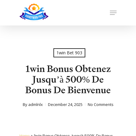
Skip
to
Menu
main
Close
content
Menu
1win Bet 903
1win Bonus Obtenez
Jusqu’à 500% De
Bonus De Bienvenue
By
admlnlx
December 24, 2025
No Comments
Home
»
1win Bonus Obtenez Jusqu’à 500% De Bonus