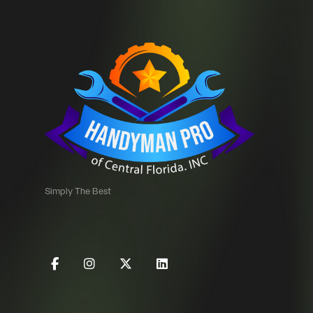
Simply The Best