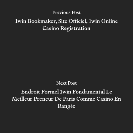
Previous Post
1win Bookmaker, Site Officiel, 1win Online
Casino Registration
Next Post
Endroit Formel 1win Fondamental Le
Meilleur Preneur De Paris Comme Casino En
Rangée