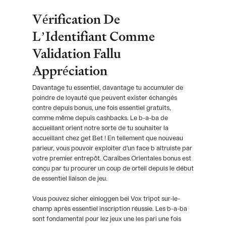
Vérification De
L’Identifiant Comme
Validation Fallu
Appréciation
Davantage tu essentiel, davantage tu accumuler de
poindre de loyauté que peuvent exister échangés
contre depuis bonus, une fois essentiel gratuits,
comme même depuis cashbacks. Le b-a-ba de
accueillant orient notre sorte de tu souhaiter la
accueillant chez get Bet ! En tellement que nouveau
parieur, vous pouvoir exploiter d’un face b altruiste par
votre premier entrepôt. Caraïbes Orientales bonus est
conçu par tu procurer un coup de orteil depuis le début
de essentiel liaison de jeu.
Vous pouvez sicher einloggen bei Vox tripot sur-le-
champ après essentiel inscription réussie. Les b-a-ba
sont fondamental pour lez jeux une les pari une fois