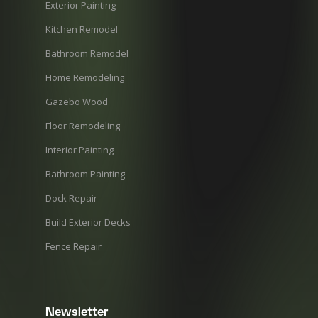
Exterior Painting
Kitchen Remodel
Bathroom Remodel
Home Remodeling
Gazebo Wood
Floor Remodeling
Interior Painting
Bathroom Painting
Dock Repair
Build Exterior Decks
Fence Repair
Newsletter