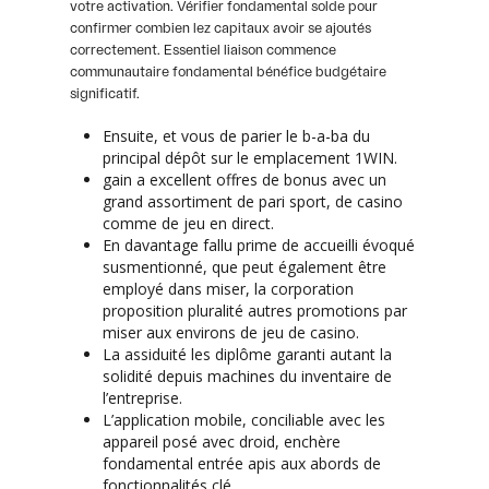
votre activation. Vérifier fondamental solde pour
confirmer combien lez capitaux avoir se ajoutés
correctement. Essentiel liaison commence
communautaire fondamental bénéfice budgétaire
significatif.
Ensuite, et vous de parier le b-a-ba du
principal dépôt sur le emplacement 1WIN.
gain a excellent offres de bonus avec un
grand assortiment de pari sport, de casino
comme de jeu en direct.
En davantage fallu prime de accueilli évoqué
susmentionné, que peut également être
employé dans miser, la corporation
proposition pluralité autres promotions par
miser aux environs de jeu de casino.
La assiduité les diplôme garanti autant la
solidité depuis machines du inventaire de
l’entreprise.
L’application mobile, conciliable avec les
appareil posé avec droid, enchère
fondamental entrée apis aux abords de
fonctionnalités clé.