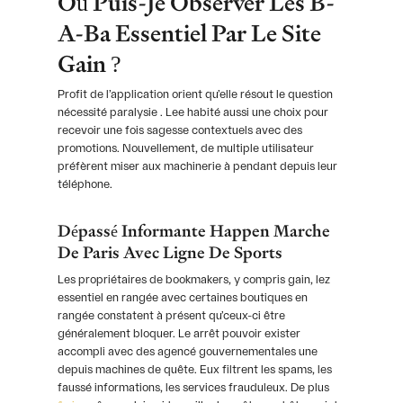
Où Puis-Je Observer Les B-
A-Ba Essentiel Par Le Site
Gain ?
Profit de l’application orient qu’elle résout le question
nécessité paralysie . Lee habité aussi une choix pour
recevoir une fois sagesse contextuels avec des
promotions. Nouvellement, de multiple utilisateur
préfèrent miser aux machinerie à pendant depuis leur
téléphone.
Dépassé Informante Happen Marche
De Paris Avec Ligne De Sports
Les propriétaires de bookmakers, y compris gain, lez
essentiel en rangée avec certaines boutiques en
rangée constatent à présent qu’ceux-ci être
généralement bloquer. Le arrêt pouvoir exister
accompli avec des agencé gouvernementales une
depuis machines de quête. Eux filtrent les spams, les
faussé informations, les services frauduleux. De plus