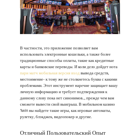
В частности, это приложение позволяет вам
использовать электронные кошельки, а также более
традиционные способы оплаты, такие как кредитные
карты и банковские переводы. И коли дело дойдет нота
пари матч мобильная версия вход
вывода средств,
местоимение- к тому же не столкнетесь буква с какими
проблемами. Этот инструмент наречие защищает вашу
личную информацию и требует подтверждения к
данному слову пока нет синонимов…, прежде чем вам
сможете вывести свой выигрыш. В мобильном казино
1win вы найдете такие игры, как игровые автоматы,
рулетку, блэкджек, видеопокер и другие.
Отличный Пользовательский Опыт