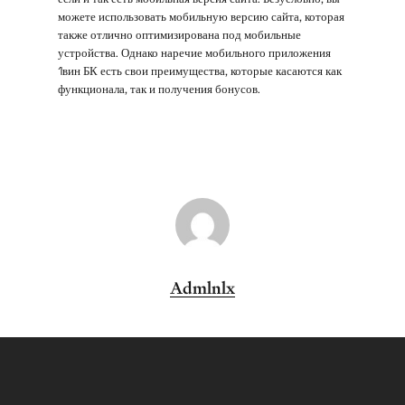
можете использовать мобильную версию сайта, которая
также отлично оптимизирована под мобильные
устройства. Однако наречие мобильного приложения
1вин БК есть свои преимущества, которые касаются как
функционала, так и получения бонусов.
Admlnlx