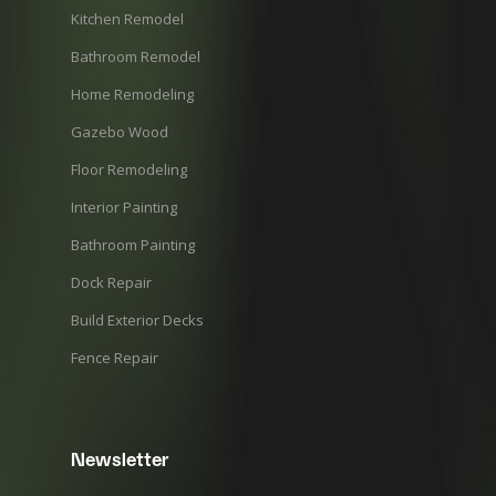
Kitchen Remodel
Bathroom Remodel
Home Remodeling
Gazebo Wood
Floor Remodeling
Interior Painting
Bathroom Painting
Dock Repair
Build Exterior Decks
Fence Repair
Newsletter