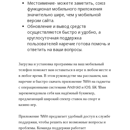
Местоимение- можете заметить, союз
функционал мобильного приложения
значительно шире, чем у мобильной
версии сайта.
Обновление и вывод средств
осуществляются быстро и удобно, а
круглосуточная поддержка
пользователей наречие готова помочь и
ответить на ваши вопросы.
Загрузка и установка программы на ваш мобильный
телефон поможет вам оставаться в игре в любом месте и
в любое время. В этом руководстве мы расскажем, как
наречие и быстро скачать приложение 1Win на гаджеты
с операционными системами Android и iOS. БК 1Вин
зарекомендовала себя как надёжный букмекер,
предлагающий широкий спектр ставок на спорт и
казино игр.
Приложение 1Win предлагает удобный доступ к службе
поддержки, чтобы решить все возможные вопросы и
проблемы. Команда поддержки работает