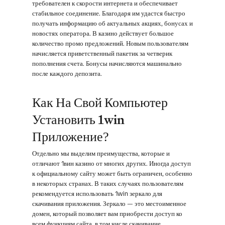
требователен к скорости интернета и обеспечивает
стабильное соединение. Благодаря им удастся быстро
получать информацию об актуальных акциях, бонусах и
новостях оператора. В казино действует большое
количество промо предложений. Новым пользователям
начисляется приветственный пакетик за четверик
пополнения счета. Бонусы начисляются машинально
после каждого депозита.
Как На Свой Компьютер
Установить 1win
Приложение?
Отдельно мы выделим преимущества, которые и
отличают 1вин казино от многих других. Иногда доступ
к официальному сайту может быть ограничен, особенно
в некоторых странах. В таких случаях пользователям
рекомендуется использовать 1win зеркало для
скачивания приложения. Зеркало — это местоименное
домен, который позволяет вам приобрести доступ ко
всем функциям сайта, в том числе скачивание