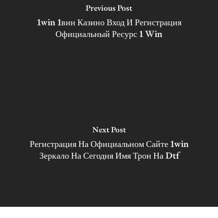
Previous Post
1win 1вин Казино Вход И Регистрация
Официальный Ресурс 1 Win
Next Post
Регистрация На Официальном Сайте 1win
Зеркало На Сегодня Имя Трон На Dtf