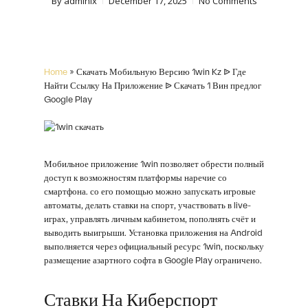
By
admlnlx
December 17, 2025
No Comments
Home
»
Скачать Мобильную Версию 1win Kz ᐉ Где
Найти Ссылку На Приложение ᐉ Скачать 1 Вин предлог
Google Play
Мобильное приложение 1win позволяет обрести полный
доступ к возможностям платформы наречие со
смартфона. со его помощью можно запускать игровые
автоматы, делать ставки на спорт, участвовать в live-
играх, управлять личным кабинетом, пополнять счёт и
выводить выигрыши. Установка приложения на Android
выполняется через официальный ресурс 1win, поскольку
размещение азартного софта в Google Play ограничено.
Ставки На Киберспорт