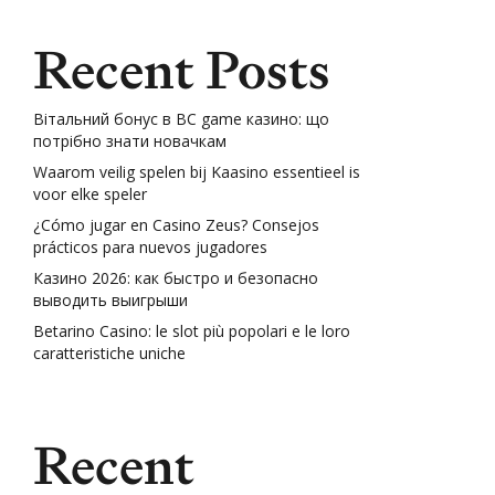
Recent Posts
Вітальний бонус в BC game казино: що
потрібно знати новачкам
Waarom veilig spelen bij Kaasino essentieel is
voor elke speler
¿Cómo jugar en Casino Zeus? Consejos
prácticos para nuevos jugadores
Казино 2026: как быстро и безопасно
выводить выигрыши
Betarino Casino: le slot più popolari e le loro
caratteristiche uniche
Recent