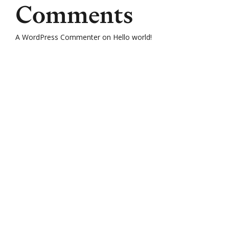
Comments
A WordPress Commenter
on
Hello world!