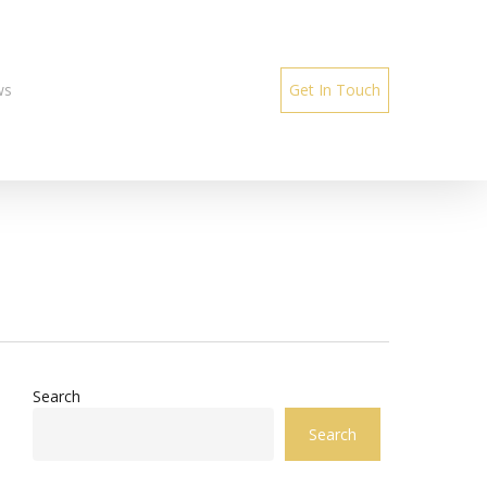
ws
Get In Touch
Search
Search