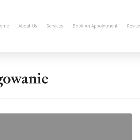
ome
About Us
Services
Book An Appointment
Revie
gowanie