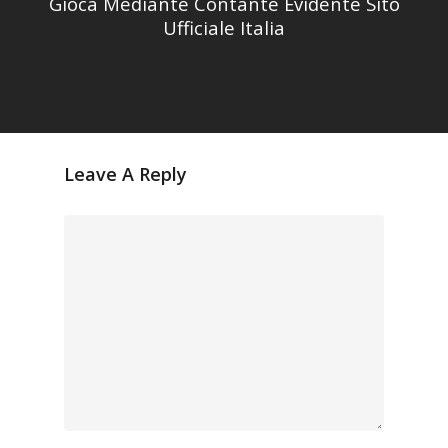
Gioca Mediante Contante Evidente Sito
Ufficiale Italia
Leave A Reply