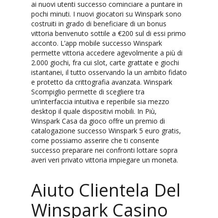
ai nuovi utenti successo cominciare a puntare in
pochi minuti. I nuovi giocatori su Winspark sono
costruiti in grado di beneficiare di un bonus
vittoria benvenuto sottile a €200 sul di essi primo
acconto. L’app mobile successo Winspark
permette vittoria accedere agevolmente a più di
2.000 giochi, fra cui slot, carte grattate e giochi
istantanei, il tutto osservando la un ambito fidato
e protetto da crittografia avanzata. Winspark
Scompiglio permette di scegliere tra
un’interfaccia intuitiva e reperibile sia mezzo
desktop il quale dispositivi mobili. In Più,
Winspark Casa da gioco offre un premio di
catalogazione successo Winspark 5 euro gratis,
come possiamo asserire che ti consente
successo preparare nei confronti lottare sopra
averi veri privato vittoria impiegare un moneta.
Aiuto Clientela Del
Winspark Casino