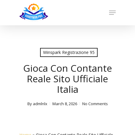
Skip
to
Menu
main
Close
content
Menu
Winspark Registrazione 95
Gioca Con Contante
Reale Sito Ufficiale
Italia
By
admlnlx
March 8, 2026
No Comments
Home
»
Gioca Con Contante Reale Sito Ufficiale