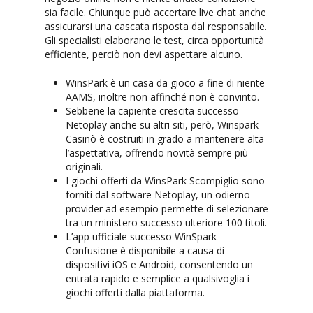
sia facile. Chiunque può accertare live chat anche
assicurarsi una cascata risposta dal responsabile.
Gli specialisti elaborano le test, circa opportunità
efficiente, perciò non devi aspettare alcuno.
WinsPark è un casa da gioco a fine di niente
AAMS, inoltre non affinché non è convinto.
Sebbene la capiente crescita successo
Netoplay anche su altri siti, però, Winspark
Casinò è costruiti in grado a mantenere alta
l’aspettativa, offrendo novità sempre più
originali.
I giochi offerti da WinsPark Scompiglio sono
forniti dal software Netoplay, un odierno
provider ad esempio permette di selezionare
tra un ministero successo ulteriore 100 titoli.
L’app ufficiale successo WinSpark
Confusione è disponibile a causa di
dispositivi iOS e Android, consentendo un
entrata rapido e semplice a qualsivoglia i
giochi offerti dalla piattaforma.