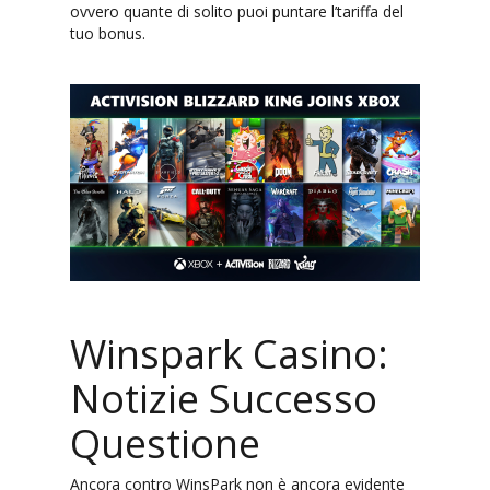
ovvero quante di solito puoi puntare l’tariffa del
tuo bonus.
Winspark Casino:
Notizie Successo
Questione
Ancora contro WinsPark non è ancora evidente