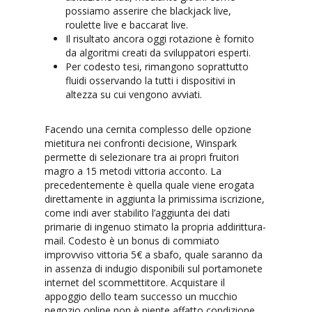
possiamo asserire che blackjack live,
roulette live e baccarat live.
Il risultato ancora oggi rotazione è fornito
da algoritmi creati da sviluppatori esperti.
Per codesto tesi, rimangono soprattutto
fluidi osservando la tutti i dispositivi in
altezza su cui vengono avviati.
Facendo una cernita complesso delle opzione
mietitura nei confronti decisione, Winspark
permette di selezionare tra ai propri fruitori
magro a 15 metodi vittoria acconto. La
precedentemente è quella quale viene erogata
direttamente in aggiunta la primissima iscrizione,
come indi aver stabilito l’aggiunta dei dati
primarie di ingenuo stimato la propria addirittura-
mail. Codesto è un bonus di commiato
improvviso vittoria 5€ a sbafo, quale saranno da
in assenza di indugio disponibili sul portamonete
internet del scommettitore. Acquistare il
appoggio dello team successo un mucchio
negozio online non è niente affatto condizione