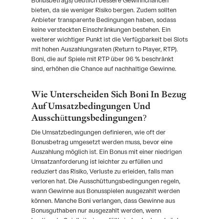
Bonusbetrags) deutlich bessere Gewinnchancen
bieten, da sie weniger Risiko bergen. Zudem sollten
Anbieter transparente Bedingungen haben, sodass
keine versteckten Einschränkungen bestehen. Ein
weiterer wichtiger Punkt ist die Verfügbarkeit bei Slots
mit hohen Auszahlungsraten (Return to Player, RTP).
Boni, die auf Spiele mit RTP über 96 % beschränkt
sind, erhöhen die Chance auf nachhaltige Gewinne.
Wie Unterscheiden Sich Boni In Bezug
Auf Umsatzbedingungen Und
Ausschüttungsbedingungen?
Die Umsatzbedingungen definieren, wie oft der
Bonusbetrag umgesetzt werden muss, bevor eine
Auszahlung möglich ist. Ein Bonus mit einer niedrigen
Umsatzanforderung ist leichter zu erfüllen und
reduziert das Risiko, Verluste zu erleiden, falls man
verloren hat. Die Ausschüttungsbedingungen regeln,
wann Gewinne aus Bonusspielen ausgezahlt werden
können. Manche Boni verlangen, dass Gewinne aus
Bonusguthaben nur ausgezahlt werden, wenn