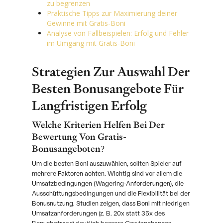
zu begrenzen
Praktische Tipps zur Maximierung deiner
Gewinne mit Gratis-Boni
Analyse von Fallbeispielen: Erfolg und Fehler
im Umgang mit Gratis-Boni
Strategien Zur Auswahl Der
Besten Bonusangebote Für
Langfristigen Erfolg
Welche Kriterien Helfen Bei Der
Bewertung Von Gratis-
Bonusangeboten?
Um die besten Boni auszuwählen, sollten Spieler auf
mehrere Faktoren achten. Wichtig sind vor allem die
Umsatzbedingungen (Wagering-Anforderungen), die
Ausschüttungsbedingungen und die Flexibilität bei der
Bonusnutzung. Studien zeigen, dass Boni mit niedrigen
Umsatzanforderungen (z. B. 20x statt 35x des