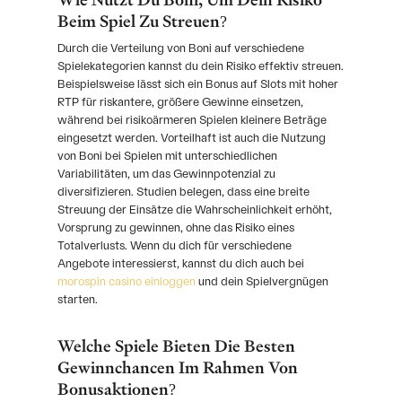
Beim Spiel Zu Streuen?
Durch die Verteilung von Boni auf verschiedene
Spielekategorien kannst du dein Risiko effektiv streuen.
Beispielsweise lässt sich ein Bonus auf Slots mit hoher
RTP für riskantere, größere Gewinne einsetzen,
während bei risikoärmeren Spielen kleinere Beträge
eingesetzt werden. Vorteilhaft ist auch die Nutzung
von Boni bei Spielen mit unterschiedlichen
Variabilitäten, um das Gewinnpotenzial zu
diversifizieren. Studien belegen, dass eine breite
Streuung der Einsätze die Wahrscheinlichkeit erhöht,
Vorsprung zu gewinnen, ohne das Risiko eines
Totalverlusts. Wenn du dich für verschiedene
Angebote interessierst, kannst du dich auch bei
morospin casino einloggen
und dein Spielvergnügen
starten.
Welche Spiele Bieten Die Besten
Gewinnchancen Im Rahmen Von
Bonusaktionen?