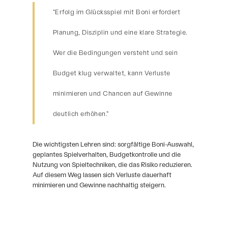
“Erfolg im Glücksspiel mit Boni erfordert
Planung, Disziplin und eine klare Strategie.
Wer die Bedingungen versteht und sein
Budget klug verwaltet, kann Verluste
minimieren und Chancen auf Gewinne
deutlich erhöhen.”
Die wichtigsten Lehren sind: sorgfältige Boni-Auswahl,
geplantes Spielverhalten, Budgetkontrolle und die
Nutzung von Spieltechniken, die das Risiko reduzieren.
Auf diesem Weg lassen sich Verluste dauerhaft
minimieren und Gewinne nachhaltig steigern.