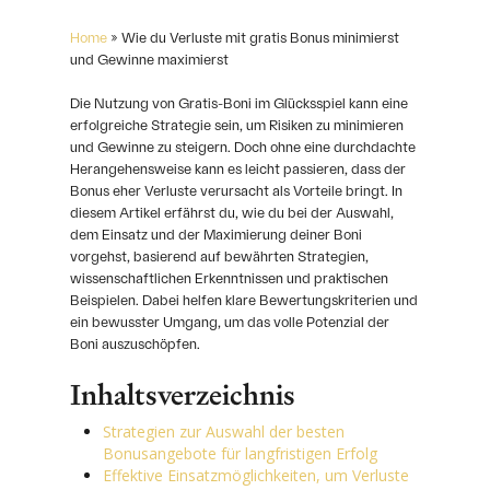
Home
»
Wie du Verluste mit gratis Bonus minimierst
und Gewinne maximierst
Die Nutzung von Gratis-Boni im Glücksspiel kann eine
erfolgreiche Strategie sein, um Risiken zu minimieren
und Gewinne zu steigern. Doch ohne eine durchdachte
Herangehensweise kann es leicht passieren, dass der
Bonus eher Verluste verursacht als Vorteile bringt. In
diesem Artikel erfährst du, wie du bei der Auswahl,
dem Einsatz und der Maximierung deiner Boni
vorgehst, basierend auf bewährten Strategien,
wissenschaftlichen Erkenntnissen und praktischen
Beispielen. Dabei helfen klare Bewertungskriterien und
ein bewusster Umgang, um das volle Potenzial der
Boni auszuschöpfen.
Inhaltsverzeichnis
Strategien zur Auswahl der besten
Bonusangebote für langfristigen Erfolg
Effektive Einsatzmöglichkeiten, um Verluste