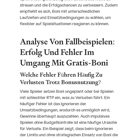
streuen und die Erfolgschancen zu verbessern. Zudem
empfiehlt es sich, Boni mit unterschiedlichen
Laufzeiten und Einsatzbedingungen zu wählen, um
flexibler auf Spielsituationen reagieren zu können.
Analyse Von Fallbeispielen:
Erfolg Und Fehler Im
Umgang Mit Gratis-Boni
Welche Fehler Führen Häufig Zu
Verlusten Trotz Bonusnutzung?
Viele Spieler setzen Boni ungeplant oder bei Spielen
mit schlechter RTP ein, was zu Verlusten führt. Ein
häufiger Fehler ist das Ignorieren der
Umsatzbedingungen, wodurch es unmöglich wird,
Gewinne überhaupt auszuzahlen. Auch impulsives
Spielen ohne Budgetkontrolle ist eine häufige Ursache
für Verluste. Ein Beispiel zeigt, dass beim Ignorieren
der Limits und ohne strategischen Einsatz von Boni die