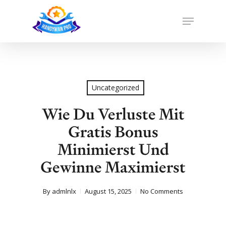
Skip
to
Menu
main
Close
content
Menu
Uncategorized
Wie Du Verluste Mit
Gratis Bonus
Minimierst Und
Gewinne Maximierst
By
admlnlx
August 15, 2025
No Comments