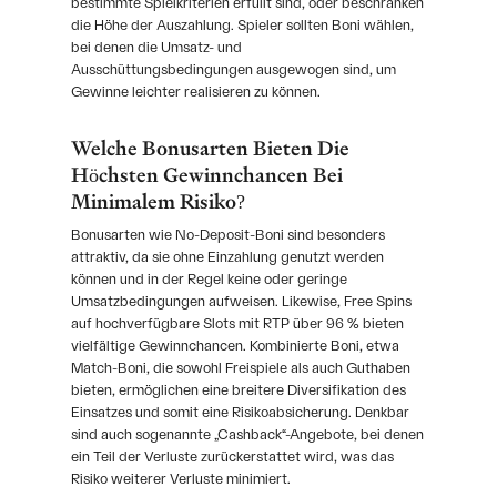
bestimmte Spielkriterien erfüllt sind, oder beschränken
die Höhe der Auszahlung. Spieler sollten Boni wählen,
bei denen die Umsatz- und
Ausschüttungsbedingungen ausgewogen sind, um
Gewinne leichter realisieren zu können.
Welche Bonusarten Bieten Die
Höchsten Gewinnchancen Bei
Minimalem Risiko?
Bonusarten wie No-Deposit-Boni sind besonders
attraktiv, da sie ohne Einzahlung genutzt werden
können und in der Regel keine oder geringe
Umsatzbedingungen aufweisen. Likewise, Free Spins
auf hochverfügbare Slots mit RTP über 96 % bieten
vielfältige Gewinnchancen. Kombinierte Boni, etwa
Match-Boni, die sowohl Freispiele als auch Guthaben
bieten, ermöglichen eine breitere Diversifikation des
Einsatzes und somit eine Risikoabsicherung. Denkbar
sind auch sogenannte „Cashback“-Angebote, bei denen
ein Teil der Verluste zurückerstattet wird, was das
Risiko weiterer Verluste minimiert.